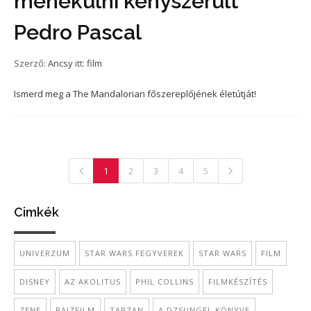
menekülni kényszerült
Pedro Pascal
Szerző:
Ancsy
itt:
film
Ismerd meg a The Mandalorian főszereplőjének életútját!
1
2
3
4
5
Cimkék
UNIVERZUM
STAR WARS FEGYVEREK
STAR WARS
FILM
DISNEY
AZ AKOLITUS
PHIL COLLINS
FILMKÉSZÍTÉS
ZENE
RAJZFILM
TARZAN
A DZSUNGEL KÖNYVE