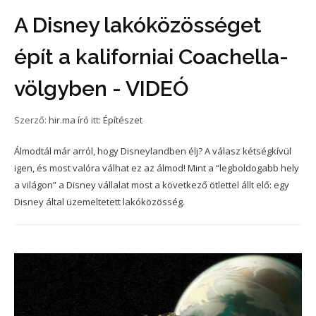
A Disney lakóközösséget
épít a kaliforniai Coachella-
völgyben - VIDEÓ
Szerző:
hir.ma író
itt:
Építészet
Álmodtál már arról, hogy Disneylandben élj? A válasz kétségkívül
igen, és most valóra válhat ez az álmod! Mint a “legboldogabb hely
a világon” a Disney vállalat most a következő ötlettel állt elő: egy
Disney által üzemeltetett lakóközösség.