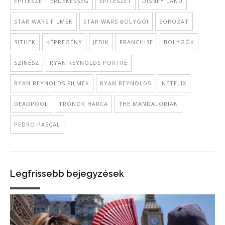
ÉPÍTÉSZETI ÉRDEKESSÉG
ÉPÍTÉSZET
DISNEY LAND
STAR WARS FILMEK
STAR WARS BOLYGÓI
SOROZAT
SITHEK
KÉPREGÉNY
JEDIK
FRANCHISE
BOLYGÓK
SZÍNÉSZ
RYAN REYNOLDS PORTRÉ
RYAN REYNOLDS FILMEK
RYAN REYNOLDS
NETFLIX
DEADPOOL
TRÓNOK HARCA
THE MANDALORIAN
PEDRO PASCAL
Legfrissebb bejegyzések