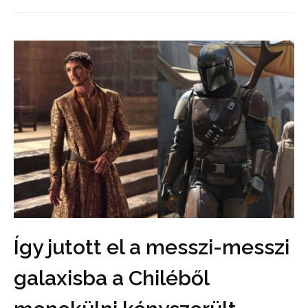
Így jutott el a messzi-messzi
galaxisba a Chiléből