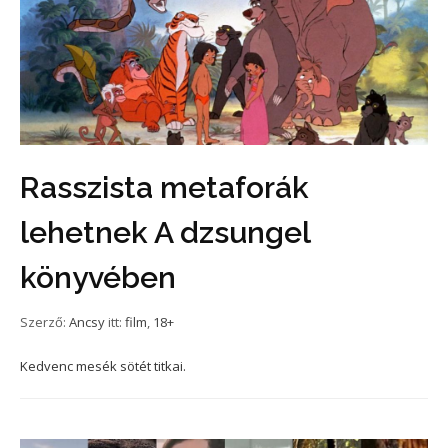
Rasszista metaforák
lehetnek A dzsungel
könyvében
Szerző:
Ancsy
itt:
film
,
18+
Kedvenc mesék sötét titkai.