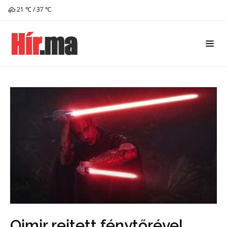
21 ℃ / 37 ℃
Qimir rejtett fénytőrével