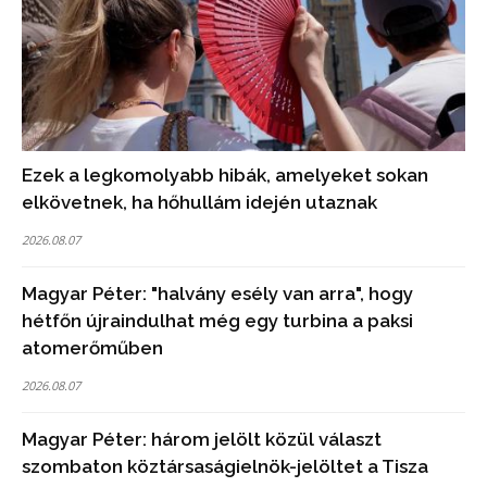
Ezek a legkomolyabb hibák, amelyeket sokan
elkövetnek, ha hőhullám idején utaznak
2026.08.07
Magyar Péter: "halvány esély van arra", hogy
hétfőn újraindulhat még egy turbina a paksi
atomerőműben
2026.08.07
Magyar Péter: három jelölt közül választ
szombaton köztársaságielnök-jelöltet a Tisza