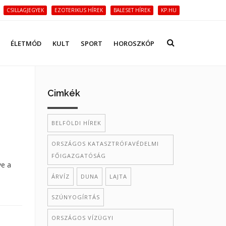
CSILLAGJEGYEK
EZOTERIKUS HÍREK
BALESET HÍREK
KP.HU
ÉLETMÓD
KULT
SPORT
HOROSZKÓP
Cimkék
BELFÖLDI HÍREK
ORSZÁGOS KATASZTRÓFAVÉDELMI
FŐIGAZGATÓSÁG
ve a
ÁRVÍZ
DUNA
LAJTA
SZÚNYOGÍRTÁS
ORSZÁGOS VÍZÜGYI