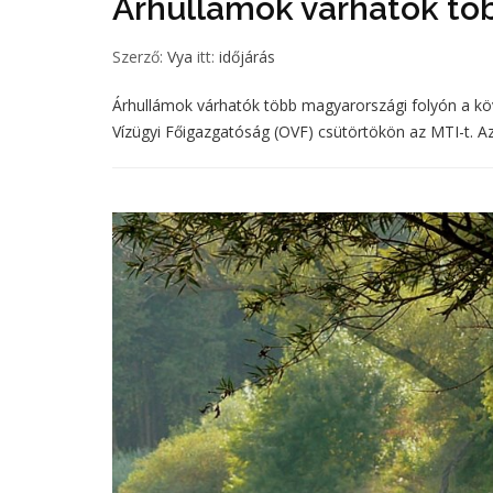
Árhullámok várhatók tö
Szerző:
Vya
itt:
időjárás
Árhullámok várhatók több magyarországi folyón a kö
Vízügyi Főigazgatóság (OVF) csütörtökön az MTI-t. Az e