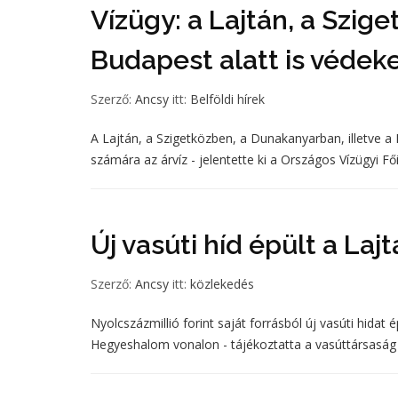
Vízügy: a Lajtán, a Szi
Budapest alatt is védek
Szerző:
Ancsy
itt:
Belföldi hírek
A Lajtán, a Szigetközben, a Dunakanyarban, illetve a
számára az árvíz - jelentette ki a Országos Vízügyi 
Új vasúti híd épült a Laj
Szerző:
Ancsy
itt:
közlekedés
Nyolcszázmillió forint saját forrásból új vasúti hidat 
Hegyeshalom vonalon - tájékoztatta a vasúttársaság