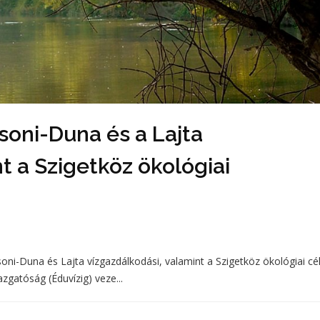
oni-Duna és a Lajta
t a Szigetköz ökológiai
i-Duna és Lajta vízgazdálkodási, valamint a Szigetköz ökológiai cé
azgatóság (Éduvízig) veze...