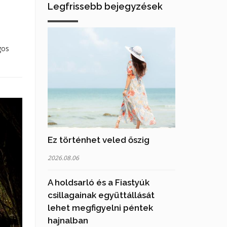
Legfrissebb bejegyzések
gos
Ez történhet veled őszig
2026.08.06
A holdsarló és a Fiastyúk
csillagainak együttállását
lehet megfigyelni péntek
hajnalban