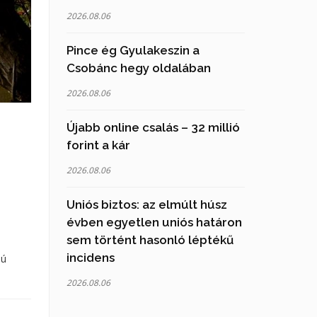
2026.08.06
Pince ég Gyulakeszin a
Csobánc hegy oldalában
2026.08.06
Újabb online csalás – 32 millió
forint a kár
2026.08.06
Uniós biztos: az elmúlt húsz
évben egyetlen uniós határon
sem történt hasonló léptékű
incidens
lú
2026.08.06