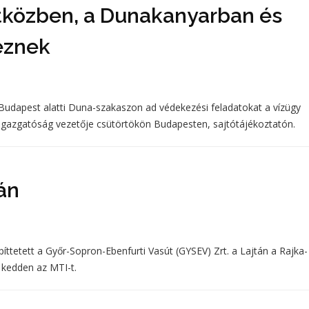
getközben, a Dunakanyarban és
eznek
 Budapest alatti Duna-szakaszon ad védekezési feladatokat a vízügy
Főigazgatóság vezetője csütörtökön Budapesten, sajtótájékoztatón.
tán
építtetett a Győr-Sopron-Ebenfurti Vasút (GYSEV) Zrt. a Lajtán a Rajka-
 kedden az MTI-t.