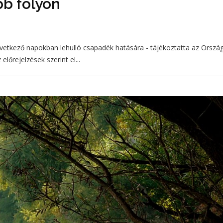
bb folyón
vetkező napokban lehulló csapadék hatására - tájékoztatta az Orszá
lőrejelzések szerint el...