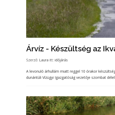
Árvíz - Készültség az Ik
Szerző:
Laura
itt:
időjárás
A levonuló árhullám miatt reggel 10 órakor készültség
dunántúli Vízügyi Igazgatóság vezetője szombat délel