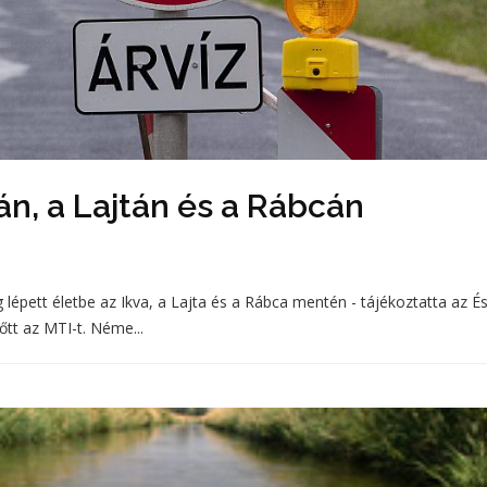
ván, a Lajtán és a Rábcán
 lépett életbe az Ikva, a Lajta és a Rábca mentén - tájékoztatta az É
őtt az MTI-t. Néme...