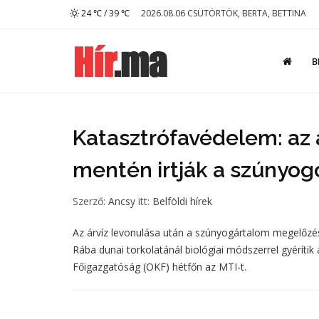
24 ℃ / 39 ℃
2026.08.06 CSÜTÖRTÖK, BERTA, BETTINA
B
Katasztrófavédelem: az á
mentén irtják a szúnyog
Szerző:
Ancsy
itt:
Belföldi hírek
Az árvíz levonulása után a szúnyogártalom megelőzé
Rába dunai torkolatánál biológiai módszerrel gyéríti
Főigazgatóság (OKF) hétfőn az MTI-t.