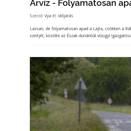
Árvíz - Folyamatosan ap
Szerző:
Vya
itt:
időjárás
Lassan, de folyamatosan apad a Lajta, csökken a Rába
szintjét, közölte az Észak-dunántúli vízügyi Igazgatós