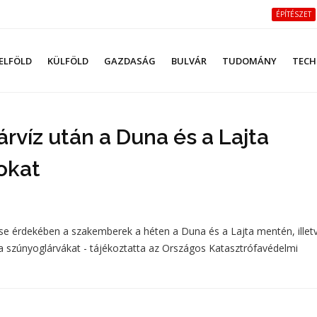
ÉPÍTÉSZET
ELFÖLD
KÜLFÖLD
GAZDASÁG
BULVÁR
TUDOMÁNY
TECH
rvíz után a Duna és a Lajta
okat
se érdekében a szakemberek a héten a Duna és a Lajta mentén, illet
k a szúnyoglárvákat - tájékoztatta az Országos Katasztrófavédelmi