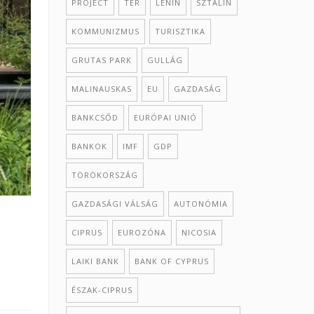
PROJECT
TÉR
LENIN
SZTÁLIN
KOMMUNIZMUS
TURISZTIKA
GRUTAS PARK
GULLÁG
MALINAUSKAS
EU
GAZDASÁG
BANKCSŐD
EURÓPAI UNIÓ
BANKOK
IMF
GDP
TÖRÖKORSZÁG
GAZDASÁGI VÁLSÁG
AUTONÓMIA
CIPRUS
EUROZÓNA
NICOSIA
LAIKI BANK
BANK OF CYPRUS
ÉSZAK-CIPRUS