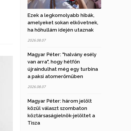
Ezek a legkomolyabb hibák,
amelyeket sokan elkövetnek,
ha hőhullám idején utaznak
2026.08.07
Magyar Péter: "halvány esély
van arra", hogy hétfőn
újraindulhat még egy turbina
a paksi atomerőműben
2026.08.07
Magyar Péter: három jelölt
közül választ szombaton
köztársaságielnök-jelöltet a
Tisza