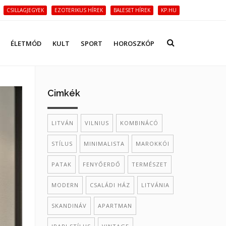
CSILLAGJEGYEK
EZOTERIKUS HÍREK
BALESET HÍREK
KP.HU
ÉLETMÓD
KULT
SPORT
HOROSZKÓP
Cimkék
LITVÁN
VILNIUS
KOMBINÁCÓ
STÍLUS
MINIMALISTA
MAROKKÓI
PATAK
FENYŐERDŐ
TERMÉSZET
MODERN
CSALÁDI HÁZ
LITVÁNIA
SKANDINÁV
APARTMAN