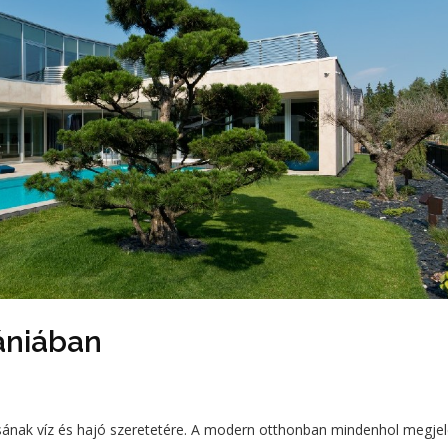
ániában
nosának víz és hajó szeretetére. A modern otthonban mindenhol megjel