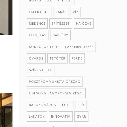
IPARI STÍLUS
VINTAGE
EKLEKTIKUS
LAKÁS
VÍZ
MEDENCE
ÉPÍTÉSZET
HAJÓZÁS
FELÚJÍTÁS
NAPFÉNY
KONZOLOS TETŐ
LAKBERENDEZÉS
ÓVÁROS
TETŐTÉR
FERDE
SZÍNES HÍREK
POSZTKOMMUNISTA ORSZÁG
UNESCO VILÁGÖRÖKSÉG RÉSZE
BAROKK VÁROS
LOFT
ELŐ
LAKÁSOK
INNOVATÍV
GYÁR