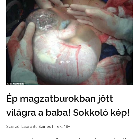
Ép magzatburokban jött
világra a baba! Sokkoló kép!
Szerző:
Laura
itt:
Színes hírek
,
18+