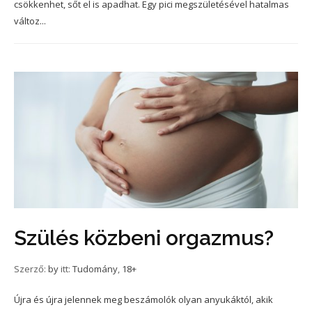
csökkenhet, sőt el is apadhat. Egy pici megszületésével hatalmas
változ...
Szülés közbeni orgazmus?
Szerző:
by
itt:
Tudomány
,
18+
Újra és újra jelennek meg beszámolók olyan anyukáktól, akik