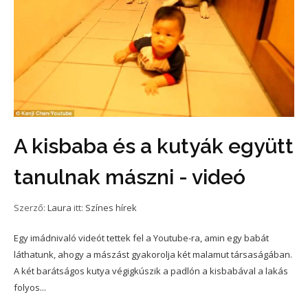
A kisbaba és a kutyák együtt
tanulnak mászni - videó
Szerző:
Laura
itt:
Színes hírek
Egy imádnivaló videót tettek fel a Youtube-ra, amin egy babát
láthatunk, ahogy a mászást gyakorolja két malamut társaságában.
A két barátságos kutya végigkúszik a padlón a kisbabával a lakás
folyos...