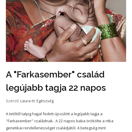
A "Farkasember" család
legújabb tagja 22 napos
Szerző:
Laura
itt:
Egészség
A tetőtől talpig hajjal fedett újszülött a legújabb tagja a
"Farkasember" családnak. A 22 napos baba örökölte a ritka
genetikai rendellenességet családjától. A betegség mint