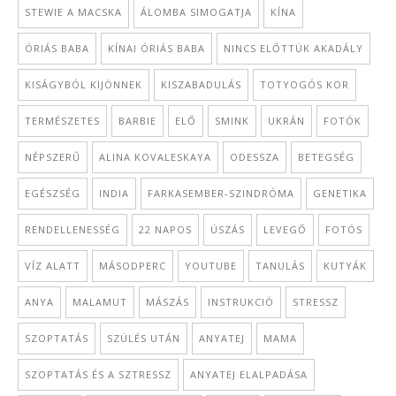
STEWIE A MACSKA
ÁLOMBA SIMOGATJA
KÍNA
ÓRIÁS BABA
KÍNAI ÓRIÁS BABA
NINCS ELŐTTÜK AKADÁLY
KISÁGYBÓL KIJÖNNEK
KISZABADULÁS
TOTYOGÓS KOR
TERMÉSZETES
BARBIE
ELŐ
SMINK
UKRÁN
FOTÓK
NÉPSZERŰ
ALINA KOVALESKAYA
ODESSZA
BETEGSÉG
EGÉSZSÉG
INDIA
FARKASEMBER-SZINDRÓMA
GENETIKA
RENDELLENESSÉG
22 NAPOS
ÚSZÁS
LEVEGŐ
FOTÓS
VÍZ ALATT
MÁSODPERC
YOUTUBE
TANULÁS
KUTYÁK
ANYA
MALAMUT
MÁSZÁS
INSTRUKCIÓ
STRESSZ
SZOPTATÁS
SZÜLÉS UTÁN
ANYATEJ
MAMA
SZOPTATÁS ÉS A SZTRESSZ
ANYATEJ ELALPADÁSA