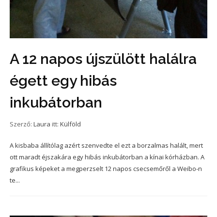
A 12 napos újszülött halálra
égett egy hibás
inkubátorban
Szerző:
Laura
itt:
Külföld
A kisbaba állítólag azért szenvedte el ezt a borzalmas halált, mert
ott maradt éjszakára egy hibás inkubátorban a kínai kórházban. A
grafikus képeket a megperzselt 12 napos csecsemőről a Weibo-n
te...