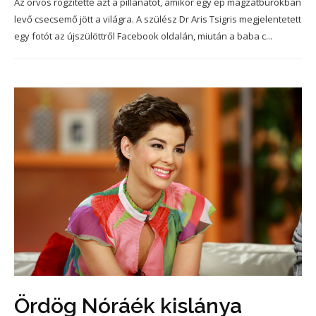
Az orvos rögzítette azt a pillanatot, amikor egy ép magzatburokban
levő csecsemő jött a világra. A szülész Dr Aris Tsigris megjelentetett
egy fotót az újszülöttről Facebook oldalán, miután a baba c...
Ördög Nóráék kislánya