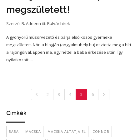
megszületett!
Szerző:
B. Adrienn
itt:
Bulvár hírek
A gyönyörű műsorvezető és párja első közös gyermeke
megszületett. Nóri a blogján (angyalmuhely.hu) osztotta meg a hírt
a rajongóival. Éppen ma, egy héttel a baba érkezése után. Így
nyilatkozott: ...
2
3
4
5
6
Cimkék
BABA
MACSKA
MACSKA ALTATJA EL
CONNOR