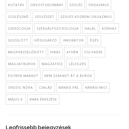
KUTATÁS
ORVOSTUDOMÁNY
SZÜLÉS
ORGAZMUS
SZÜLÉSZNŐ
SZÜLÉSZET
SZÜLÉS KÖZBENI ORGAZMUS
SZEXOLÓGIA
SZEXUÁLPSZICHOLÓGIA
HALÁL
KÓRHÁZ
ÚJSZÜLÖTT
HŐSUGÁRZÓ
INKUBÁTOR
ÉGÉS
MEGPERZSELŐDÖTT
HIBÁS
ATHÉN
FOLYADÉK
MAGZATBUROK
MAGZATVÍZ
LÉLEGZÉS
EGYBEN MARADT
NEM SZAKADT ÁT A BUROK
ÖRDÖG NÓRA
CSALÁD
NÁNÁSI PÁL
NÁNÁSI MICI
MÁJUS 6.
BABA ÉRKEZÉSE
Legfrissebb bejegyzések