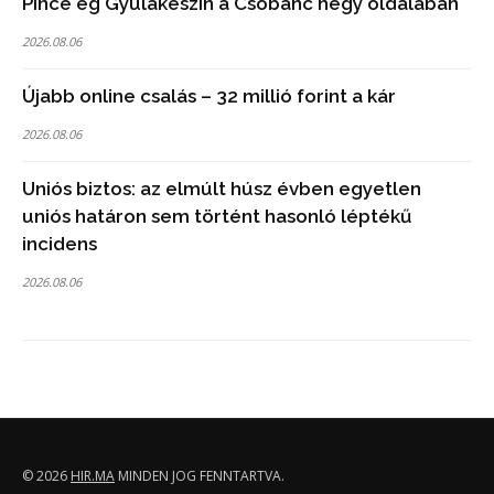
Pince ég Gyulakeszin a Csobánc hegy oldalában
2026.08.06
Újabb online csalás – 32 millió forint a kár
2026.08.06
Uniós biztos: az elmúlt húsz évben egyetlen
uniós határon sem történt hasonló léptékű
incidens
2026.08.06
© 2026
HIR.MA
MINDEN JOG FENNTARTVA.