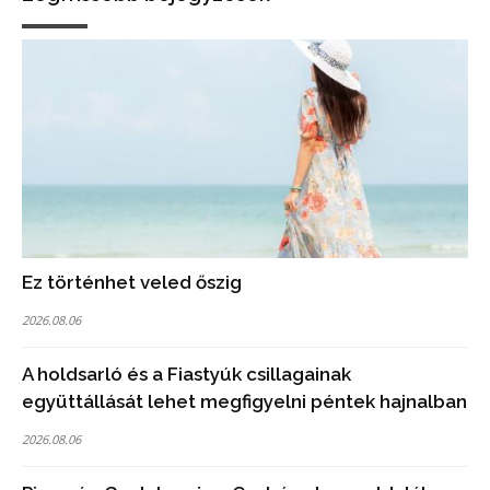
Ez történhet veled őszig
2026.08.06
A holdsarló és a Fiastyúk csillagainak
együttállását lehet megfigyelni péntek hajnalban
2026.08.06