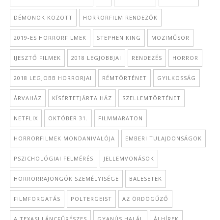
DÉMONOK KÖZÖTT
HORRORFILM RENDEZŐK
2019-ES HORRORFILMEK
STEPHEN KING
MOZIMŰSOR
IJESZTŐ FILMEK
2018 LEGJOBBJAI
RENDEZÉS
HORROR
2018 LEGJOBB HORRORJAI
RÉMTÖRTÉNET
GYILKOSSÁG
ÁRVAHÁZ
KÍSÉRTETJÁRTA HÁZ
SZELLEMTÖRTÉNET
NETFLIX
OKTÓBER 31.
FILMMARATON
HORRORFILMEK MONDANIVALÓJA
EMBERI TULAJDONSÁGOK
PSZICHOLÓGIAI FELMÉRÉS
JELLEMVONÁSOK
HORRORRAJONGÓK SZEMÉLYISÉGE
BALESETEK
FILMFORGATÁS
POLTERGEIST
AZ ÖRDÖGŰZŐ
A TEXASI LÁNCFŰRÉSZES
GYANÚS HALÁL
ÁLHÍREK