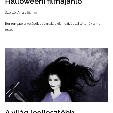
Halloweeni filmajánló
Szerző:
Ancsy
itt:
film
Borzongató alkotások azoknak, akik mozizással töltenék a ma
estét.
A világ legijesztőbb