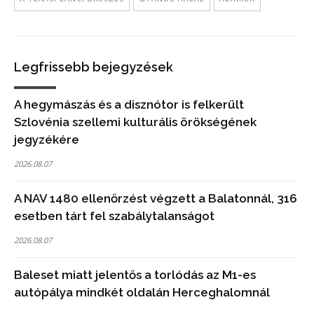
Legfrissebb bejegyzések
A hegymászás és a disznótor is felkerült
Szlovénia szellemi kulturális örökségének
jegyzékére
2026.08.07
A NAV 1480 ellenőrzést végzett a Balatonnál, 316
esetben tárt fel szabálytalanságot
2026.08.07
Baleset miatt jelentős a torlódás az M1-es
autópálya mindkét oldalán Herceghalomnál