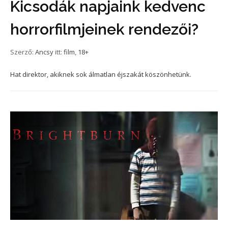
Kicsodák napjaink kedvenc
horrorfilmjeinek rendezői?
Szerző:
Ancsy
itt:
film
,
18+
Hat direktor, akiknek sok álmatlan éjszakát köszönhetünk.