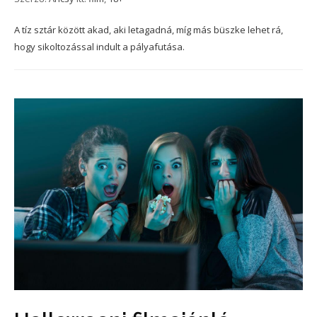
A tíz sztár között akad, aki letagadná, míg más büszke lehet rá,
hogy sikoltozással indult a pályafutása.