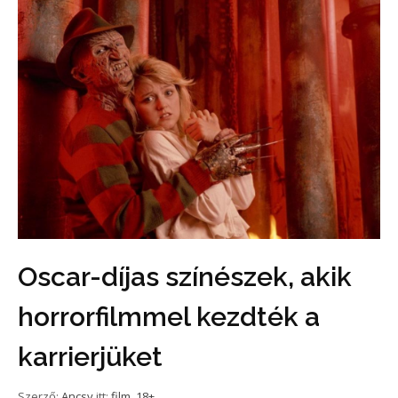
Oscar-díjas színészek, akik
horrorfilmmel kezdték a
karrierjüket
Szerző:
Ancsy
itt:
film
,
18+