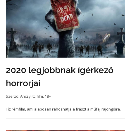
2020 legjobbnak ígérkező
horrorjai
Szerző:
Ancsy
itt:
film
,
18+
Tíz rémfilm, ami alaposan ráhozhatja a frászt a műfaj rajongóira.