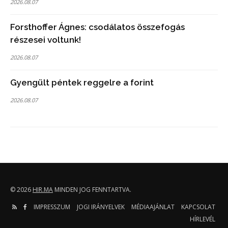
2026.08.07
Forsthoffer Ágnes: csodálatos összefogás
részesei voltunk!
2026.08.07
Gyengült péntek reggelre a forint
2026.08.07
© 2026
HIR.MA
MINDEN JOG FENNTARTVA.
IMPRESSZUM
JOGI IRÁNYELVEK
MÉDIAAJÁNLAT
KAPCSOLAT
HÍRLEVÉL