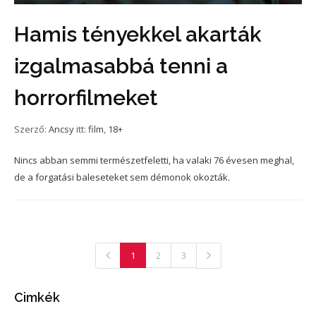
Hamis tényekkel akarták
izgalmasabbá tenni a
horrorfilmeket
Szerző:
Ancsy
itt:
film
,
18+
Nincs abban semmi természetfeletti, ha valaki 76 évesen meghal,
de a forgatási baleseteket sem démonok okozták.
1
2
3
Cimkék