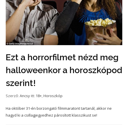
Ezt a horrorfilmet nézd meg
halloweenkor a horoszkópod
szerint!
Szerző:
Ancsy
itt:
18+
,
Horoszkóp
Ha október 31-én borzongató filmmaratont tartanál, akkor ne
hagyd ki a csillagjegyedhez párosított klasszikust se!