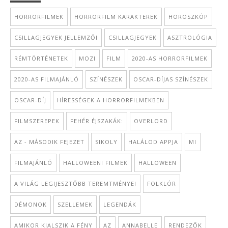
HORRORFILMEK
HORRORFILM KARAKTEREK
HOROSZKÓP
CSILLAGJEGYEK JELLEMZŐI
CSILLAGJEGYEK
ASZTROLÓGIA
RÉMTÖRTÉNETEK
MOZI
FILM
2020-AS HORRORFILMEK
2020-AS FILMAJÁNLÓ
SZÍNÉSZEK
OSCAR-DÍJAS SZÍNÉSZEK
OSCAR-DÍJ
HÍRESSÉGEK A HORRORFILMEKBEN
FILMSZEREPEK
FEHÉR ÉJSZAKÁK:
OVERLORD
AZ - MÁSODIK FEJEZET
SIKOLY
HALÁLOD APPJA
MI
FILMAJÁNLÓ
HALLOWEENI FILMEK
HALLOWEEN
A VILÁG LEGIJESZTŐBB TEREMTMÉNYEI
FOLKLÓR
DÉMONOK
SZELLEMEK
LEGENDÁK
AMIKOR KIALSZIK A FÉNY
AZ
ANNABELLE
RENDEZŐK