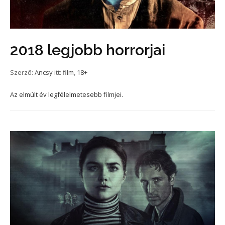
2018 legjobb horrorjai
Szerző:
Ancsy
itt:
film
,
18+
Az elmúlt év legfélelmetesebb filmjei.