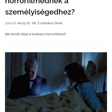
horrorfilmednek a
személyiségedhez?
Szerző:
Ancsy
itt:
18+
,
Ezoterikus hírek
Mit mesél rólad a kedvenc horrorfilmed?