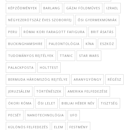
KÉPZŐDMÉNYEK
BARLANG
GÁZAI FÖLDMŰVES
IZRAEL
NÉGYEZERÖTSZÁZ ÉVES SZOBORFEJ
ŐSI GYERMEKMÚMIÁK
PERU
RÓMAI KORI FARAGOTT FAFIGURA
BRIT ÁSATÁS
BUCKINGHAMSHIRE
PALEONTOLÓGIA
KÍNA
ESZKÖZ
TUDOMÁNYOS REJTÉLYEK
TTANIC
STAR WARS
PALACKPOSTA
HOLTTEST
BERMUDA HÁROMSZÖG REJTÉLYE
ARANYGYÖNGY
RÉGÉSZ
JERUZSÁLEM
TÖRTÉNÉSZEK
AMERIKA FELFEDEZÉSE
ÓKORI RÓMA
ŐSI LELET
BIBLIAI HÉBER NÉV
TISZTSÉG
PECSÉT
NANOTECHNOLÓGIA
UFO
KÜLÖNÖS FELFEDEZÉS
ELEM
FESTMÉNY