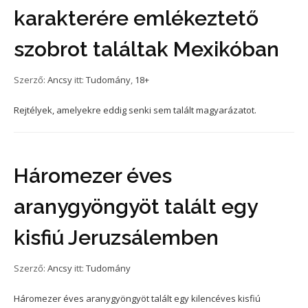
karakterére emlékeztető
szobrot találtak Mexikóban
Szerző:
Ancsy
itt:
Tudomány
,
18+
Rejtélyek, amelyekre eddig senki sem talált magyarázatot.
Háromezer éves
aranygyöngyöt talált egy
kisfiú Jeruzsálemben
Szerző:
Ancsy
itt:
Tudomány
Háromezer éves aranygyöngyöt talált egy kilencéves kisfiú