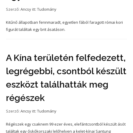
Szerző:
Ancsy
itt:
Tudomány
Kitűnő állapotban fennmaradt, egyetlen fából faragott római kori
figurát találtak egy brit ásatáson.
A Kína területén felfedezett,
legrégebbi, csontból készült
eszközt találhatták meg
régészek
Szerző:
Ancsy
itt:
Tudomány
Régészek egy csaknem 99 ezer éves, elefántcsontból készült ásót
találtak egy őskőkorszaki lelőhelyen a kelet-kínai Santung