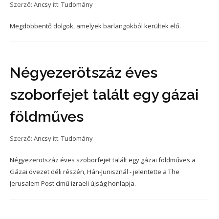
Szerző:
Ancsy
itt:
Tudomány
Megdöbbentő dolgok, amelyek barlangokból kerültek elő.
Négyezerötszáz éves
szoborfejet talált egy gázai
földműves
Szerző:
Ancsy
itt:
Tudomány
Négyezerötszáz éves szoborfejet talált egy gázai földműves a
Gázai övezet déli részén, Hán-Junisznál - jelentette a The
Jerusalem Post című izraeli újság honlapja.