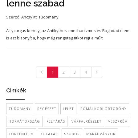
lenne szabad
Szerző:
Ancsy
itt:
Tudomány
A Lycurgus kehely, az Antikythera mechanizmus és Baghdad elem
is azt bizonyítja, hogy még rengeteg titkot rejt a múlt.
1
2
3
4
Cimkék
TUDOMÁNY
RÉGÉSZET
LELET
RÓMAI KORI ŐRTORONY
HORVÁTORSZÁG
FELTÁRÁS
VÁRFALRÉSZLET
VESZPRÉM
TÖRTÉNELEM
KUTATÁS
SZOBOR
MARADVÁNYOK