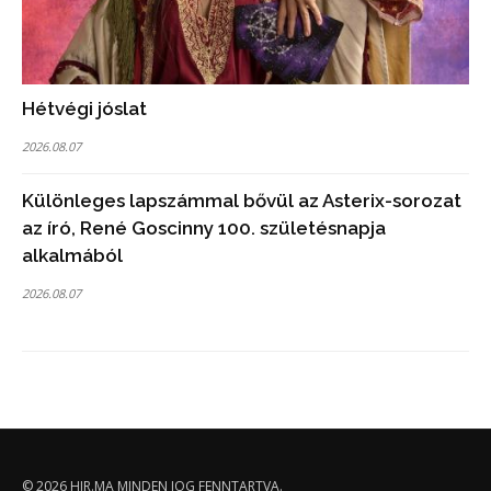
Hétvégi jóslat
2026.08.07
Különleges lapszámmal bővül az Asterix-sorozat
az író, René Goscinny 100. születésnapja
alkalmából
2026.08.07
© 2026
HIR.MA
MINDEN JOG FENNTARTVA.