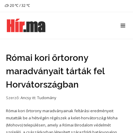
20 ℃ / 32 ℃
Római kori őrtorony
maradványait tárták fel
Horvátországban
Szerző:
Ancsy
itt:
Tudomány
Római kori őrtorony maradványainak feltárási eredményeit
mutatták be a hétvégén régészek a kelet-horvátországi Moha
(Mohovo) településen, amely a Római Birodalom védelmét
szolgáló, a császárkorban létesített szárazföldi határvonalon