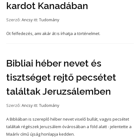
kardot Kanadában
Szerző:
Ancsy
itt:
Tudomány
Öt felfedezés, ami akár át is írhatja a történelmet.
Bibliai héber nevet és
tisztséget rejtő pecsétet
találtak Jeruzsálemben
Szerző:
Ancsy
itt:
Tudomány
A Bibliában is szereplő héber nevet viselő bullát, vagyis pecsétet
találtak régészek Jeruzsálem óvárosában a föld alatt - jelentette a
Maárív című újság honlapja kedden.