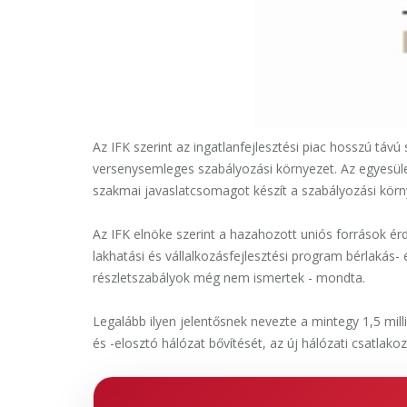
Az IFK szerint az ingatlanfejlesztési piac hosszú táv
versenysemleges szabályozási környezet. Az egyesül
szakmai javaslatcsomagot készít a szabályozási körny
Az IFK elnöke szerint a hazahozott uniós források érd
lakhatási és vállalkozásfejlesztési program bérlakás-
részletszabályok még nem ismertek - mondta.
Legalább ilyen jelentősnek nevezte a mintegy 1,5 milli
és -elosztó hálózat bővítését, az új hálózati csatlak