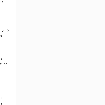
á a
ényező,
nak
es
t, de
és
 a