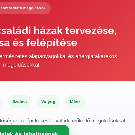
Fenntartható megoldások
saládi házak tervezése,
sa és felépítése
 természetes alapanyagokkal és energiatakarékos
megoldásokkal.
Szalma
Vályog
Mész
gkísérjük az építkezést – valódi, működő megoldásokkal.
letek és lehetőségek