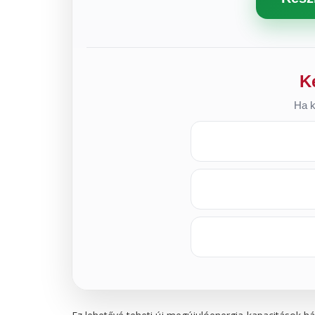
K
Ha k