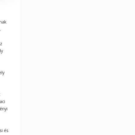
ának
.
az
ly
ely
z
aci
ényi
si és