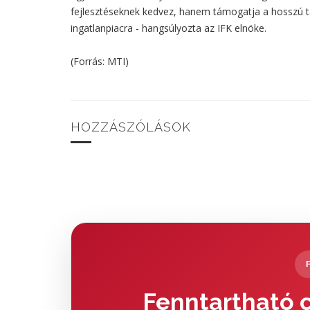
fejlesztéseknek kedvez, hanem támogatja a hosszú tá
ingatlanpiacra - hangsúlyozta az IFK elnöke.
(Forrás: MTI)
HOZZÁSZÓLÁSOK
Fenntartható c