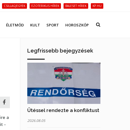
CSILLAGJEGYEK
EZOTERIKUS HÍREK
BALESET HÍREK
KP.HU
ÉLETMÓD
KULT
SPORT
HOROSZKÓP
Legfrissebb bejegyzések
Ütéssel rendezte a konfliktust
őre a
2026.08.05
t -