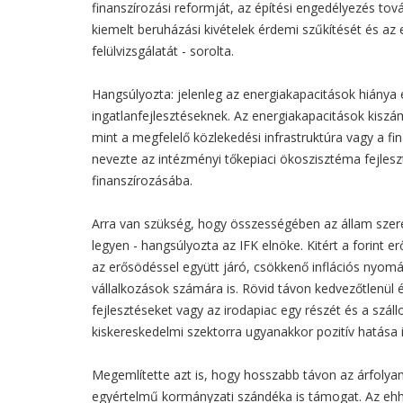
finanszírozási reformját, az építési engedélyezés tov
kiemelt beruházási kivételek érdemi szűkítését és az e
felülvizsgálatát - sorolta.
Hangsúlyozta: jelenleg az energiakapacitások hiánya 
ingatlanfejlesztéseknek. Az energiakapacitások kisz
mint a megfelelő közlekedési infrastruktúra vagy a fi
nevezte az intézményi tőkepiaci ökoszisztéma fejleszt
finanszírozásába.
Arra van szükség, hogy összességében az állam szer
legyen - hangsúlyozta az IFK elnöke. Kitért a forint e
az erősödéssel együtt járó, csökkenő inflációs nyom
vállalkozások számára is. Rövid távon kedvezőtlenül éri
fejlesztéseket vagy az irodapiac egy részét és a szállo
kiskereskedelmi szektorra ugyanakkor pozitív hatása 
Megemlítette azt is, hogy hosszabb távon az árfolya
egyértelmű kormányzati szándéka is támogat. Az eh