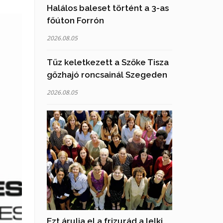
Halálos baleset történt a 3-as
főúton Forrón
2026.08.05
Tűz keletkezett a Szőke Tisza
gőzhajó roncsainál Szegeden
2026.08.05
Ezt árulja el a frizurád a lelki