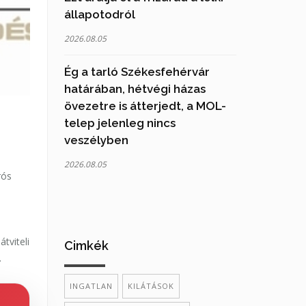
állapotodról
2026.08.05
Ég a tarló Székesfehérvár
határában, hétvégi házas
övezetre is átterjedt, a MOL-
telep jelenleg nincs
veszélyben
2026.08.05
rós
tviteli
Cimkék
.
INGATLAN
KILÁTÁSOK