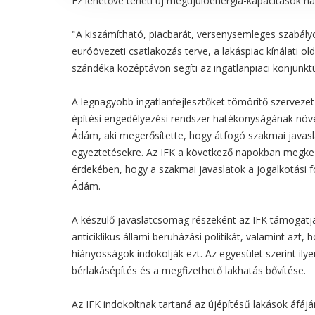
Ez lehetővé teheti új megújulóenergia-kapacitások háló
"A kiszámítható, piacbarát, versenysemleges szabályo
euróövezeti csatlakozás terve, a lakáspiac kínálati o
szándéka középtávon segíti az ingatlanpiaci konjunktú
A legnagyobb ingatlanfejlesztőket tömörítő szervezet 
építési engedélyezési rendszer hatékonyságának növelé
Ádám, aki megerősítette, hogy átfogó szakmai javas
egyeztetésekre. Az IFK a következő napokban megkez
érdekében, hogy a szakmai javaslatok a jogalkotási 
Ádám.
A készülő javaslatcsomag részeként az IFK támogatja
anticiklikus állami beruházási politikát, valamint azt,
hiányosságok indokolják ezt. Az egyesület szerint ilyen
bérlakásépítés és a megfizethető lakhatás bővítése.
Az IFK indokoltnak tartaná az újépítésű lakások áfájá