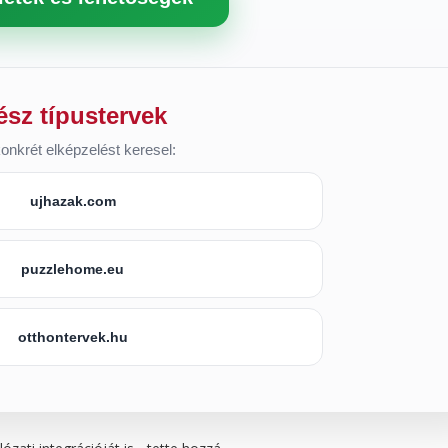
ész típustervek
onkrét elképzelést keresel:
ujhazak.com
puzzlehome.eu
otthontervek.hu