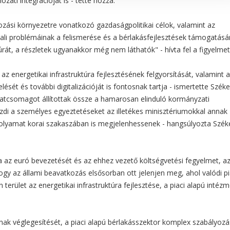
zati integrációját is - tette hozzá.
zási környezetre vonatkozó gazdaságpolitikai célok, valamint az
ldali problémáinak a felismerése és a bérlakásfejlesztések támogatás
rát, a részletek ugyanakkor még nem láthatók" - hívta fel a figyelmet
az energetikai infrastruktúra fejlesztésének felgyorsítását, valamint 
sét és további digitalizációját is fontosnak tartja - ismertette Széke
latcsomagot állítottak össze a hamarosan elinduló kormányzati
di a személyes egyeztetéseket az illetékes minisztériumokkal annak
folyamat korai szakaszában is megjelenhessenek - hangsúlyozta Szék
 az euró bevezetését és az ehhez vezető költségvetési fegyelmet, a
 hogy az állami beavatkozás elsősorban ott jelenjen meg, ahol valódi pi
 terület az energetikai infrastruktúra fejlesztése, a piaci alapú intézm
nak véglegesítését, a piaci alapú bérlakásszektor komplex szabályozá