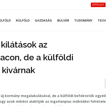
ÉPÍTÉSZET
ELFÖLD
KÜLFÖLD
GAZDASÁG
BULVÁR
TUDOMÁNY
TECH
 kilátások az
iacon, de a külföldi
 kivárnak
az új kormány megalakulásával, de a külföldi befektetők egyel
gy azok miként alakítják az ingatlanpiac működési feltételei