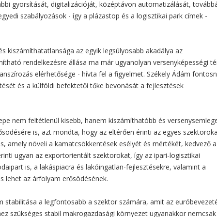
ábbi gyorsítását, digitalizációját, középtávon automatizálását, tovább
gyedi szabályozások - így a plázastop és a logisztikai park címek -
és kiszámíthatatlansága az egyik legsúlyosabb akadálya az
ámítható rendelkezésre állása ma már ugyanolyan versenyképességi t
nanszírozás elérhetősége - hívta fel a figyelmet. Székely Ádám fontos
ését és a külföldi befektetői tőke bevonását a fejlesztések
epe nem feltétlenül kisebb, hanem kiszámíthatóbb és versenysemleg
rősödésére is, azt mondta, hogy az eltérően érinti az egyes szektoroka
ás, amely növeli a kamatcsökkentések esélyét és mértékét, kedvező a
nti ugyan az exportorientált szektorokat, így az ipari-logisztikai
daipart is, a lakáspiacra és lakóingatlan-fejlesztésekre, valamint a
is lehet az árfolyam erősödésének.
m stabilitása a legfontosabb a szektor számára, amit az euróbevezet
hez szükséges stabil makrogazdasági környezet ugyanakkor nemcsak