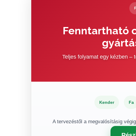
Fenntartható c
gyártá
Teljes folyamat egy kézben –
Kender
Fa
A tervezéstől a megvalósításig végi
Rész