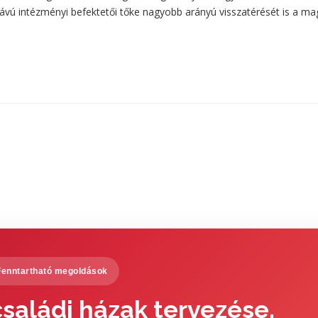
vú intézményi befektetői tőke nagyobb arányú visszatérését is a ma
Fenntartható megoldások
saládi házak tervezése,