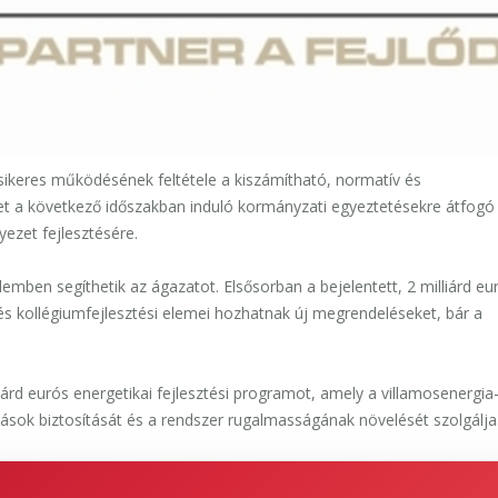
ú sikeres működésének feltétele a kiszámítható, normatív és
et a következő időszakban induló kormányzati egyeztetésekre átfogó
ezet fejlesztésére.
emben segíthetik az ágazatot. Elsősorban a bejelentett, 2 milliárd eu
 és kollégiumfejlesztési elemei hozhatnak új megrendeléseket, bár a
árd eurós energetikai fejlesztési programot, amely a villamosenergia-á
ozások biztosítását és a rendszer rugalmasságának növelését szolgálja