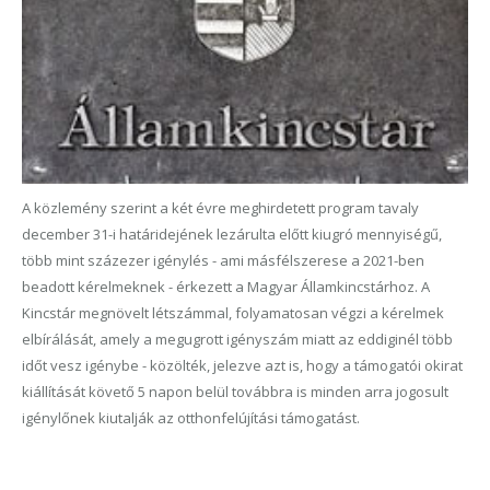
A közlemény szerint a két évre meghirdetett program tavaly
december 31-i határidejének lezárulta előtt kiugró mennyiségű,
több mint százezer igénylés - ami másfélszerese a 2021-ben
beadott kérelmeknek - érkezett a Magyar Államkincstárhoz. A
Kincstár megnövelt létszámmal, folyamatosan végzi a kérelmek
elbírálását, amely a megugrott igényszám miatt az eddiginél több
időt vesz igénybe - közölték, jelezve azt is, hogy a támogatói okirat
kiállítását követő 5 napon belül továbbra is minden arra jogosult
igénylőnek kiutalják az otthonfelújítási támogatást.