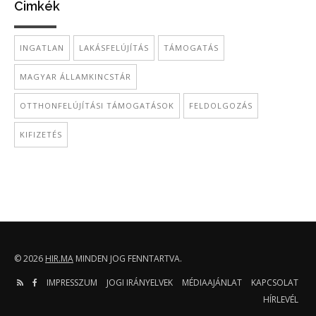
Cimkék
INGATLAN
LAKÁSFELÚJÍTÁS
TÁMOGATÁS
MAGYAR ÁLLAMKINCSTÁR
OTTHONFELÚJÍTÁSI TÁMOGATÁSOK
FELDOLGOZÁS
KIFIZETÉS
© 2026
HIR.MA
MINDEN JOG FENNTARTVA.
IMPRESSZUM
JOGI IRÁNYELVEK
MÉDIAAJÁNLAT
KAPCSOLAT
HÍRLEVÉL