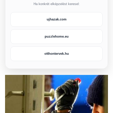
Ha konkrét elképzelést keresel:
ujhazak.com
puzzlehome.eu
otthontervek.hu