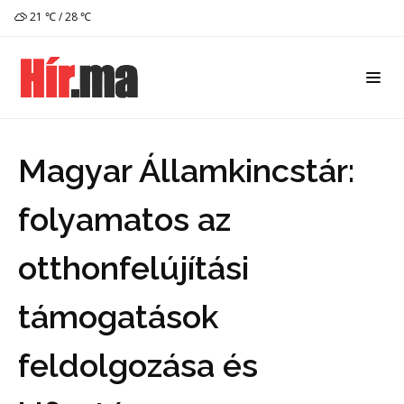
21 ℃ / 28 ℃
Magyar Államkincstár:
folyamatos az
otthonfelújítási
támogatások
feldolgozása és