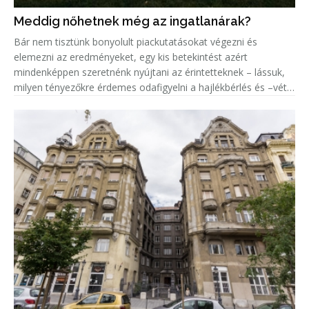
Meddig nőhetnek még az ingatlanárak?
Bár nem tisztünk bonyolult piackutatásokat végezni és
elemezni az eredményeket, egy kis betekintést azért
mindenképpen szeretnénk nyújtani az érintetteknek – lássuk,
milyen tényezőkre érdemes odafigyelni a hajlékbérlés és –vétel
során, és hogy mik jellemzik az ingatlanpiac alakulását
napjainkban – é