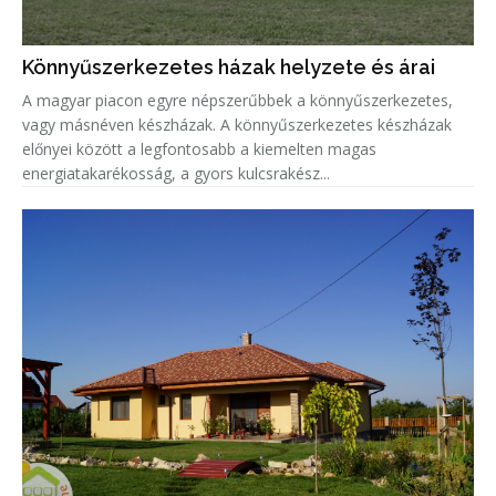
Könnyűszerkezetes házak helyzete és árai
A magyar piacon egyre népszerűbbek a könnyűszerkezetes,
vagy másnéven készházak. A könnyűszerkezetes készházak
előnyei között a legfontosabb a kiemelten magas
energiatakarékosság, a gyors kulcsrakész...