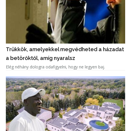
Trükkök, amelyekkel megvédheted a házadat
a betörőktől, amíg nyaralsz
Elég néhány dologra odafigyelni, hogy ne legyen baj.