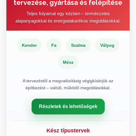
tervezése, gyártása és felépítése
Teljes folyamat egy kézben – természetes
alapanyagokkal és energiatakarékos megoldásokkal.
Kender
Fa
Szalma
Vályog
Mész
A tervezéstől a megvalósításig végigkísérjük az
építkezést – valódi, működő megoldásokkal.
Részletek és lehetőségek
Kész típustervek