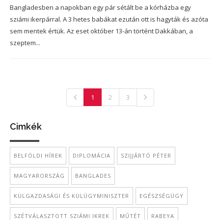
Bangladesben a napokban egy pár sétált be a kórházba egy
sziámi ikerpárral. A 3 hetes babákat ezután ott is hagyták és azóta
sem mentek értük. Az eset október 13-án történt Dakkában, a
szeptem...
1
2
3
Cimkék
BELFÖLDI HÍREK
DIPLOMÁCIA
SZIJJÁRTÓ PÉTER
MAGYARORSZÁG
BANGLADES
KÜLGAZDASÁGI ÉS KÜLÜGYMINISZTER
EGÉSZSÉGÜGY
SZÉTVÁLASZTOTT SZIÁMI IKREK
MŰTÉT
RABEYA