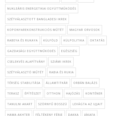
NUKLEÁRIS ENERGETIKAI EGYÜTTMŰKÖDÉS
SZÉTVÁLASZTOTT BANGLADESI IKREK
KOPONYAREKONSTRUKCIÓS MŰTÉT
MAGYAR ORVOSOK
RABEYA ÉS RUKAYA
KÜLFÖLD
KÜLPOLITIKA
OKTATÁS
GAZDASÁGI EGYÜTTMŰKÖDÉS
EGÉSZSÉG
CSELEKVÉS ALAPÍTVÁNY
SZIÁMI IKREK
SZÉTVÁLASZTÓ MŰTÉT
RABIA ÉS RUKIA
TÉRSÉG STABILITÁSA
ÁLLAMTITKÁR
ORBÁN BALÁZS
TERASZ
ÉPÍTÉSZET
OTTHON
HAJÓZÁS
KONTÉNER
TANULNI AKART
SZÖRNYŰ BOSSZÚ
LEVÁGTA AZ UJJAIT
HAWA AKHTER
FÉLTÉKENY FÉRJE
DAKKA
JÁKAFA