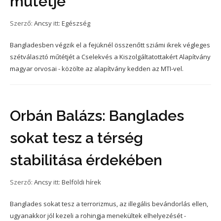
műtétje
Szerző:
Ancsy
itt:
Egészség
Bangladesben végzik el a fejüknél összenőtt sziámi ikrek végleges
szétválasztó műtétjét a Cselekvés a Kiszolgáltatottakért Alapítvány
magyar orvosai - közölte az alapítvány kedden az MTI-vel.
Orbán Balázs: Banglades
sokat tesz a térség
stabilitása érdekében
Szerző:
Ancsy
itt:
Belföldi hírek
Banglades sokat tesz a terrorizmus, az illegális bevándorlás ellen,
ugyanakkor jól kezeli a rohingja menekültek elhelyezését -