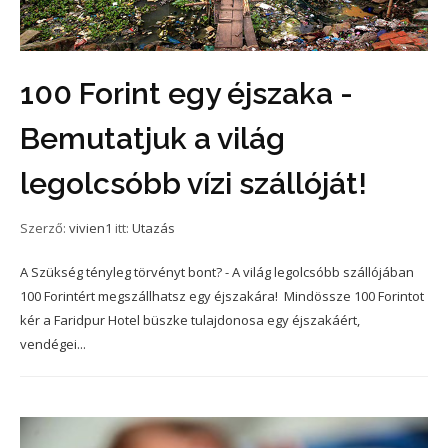
100 Forint egy éjszaka -
Bemutatjuk a világ
legolcsóbb vízi szállóját!
Szerző:
vivien1
itt:
Utazás
A Szükség tényleg törvényt bont? - A világ legolcsóbb szállójában
100 Forintért megszállhatsz egy éjszakára! Mindössze 100 Forintot
kér a Faridpur Hotel büszke tulajdonosa egy éjszakáért,
vendégei...