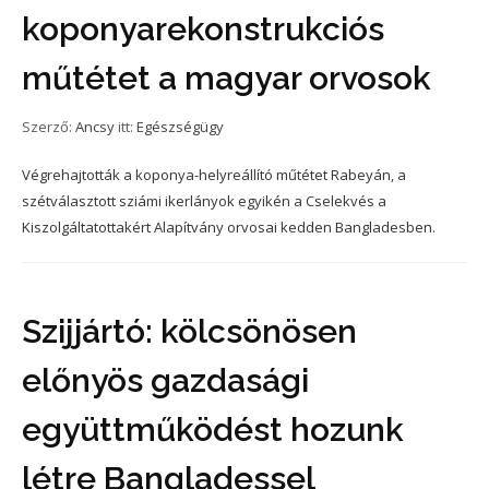
koponyarekonstrukciós
műtétet a magyar orvosok
Szerző:
Ancsy
itt:
Egészségügy
Végrehajtották a koponya-helyreállító műtétet Rabeyán, a
szétválasztott sziámi ikerlányok egyikén a Cselekvés a
Kiszolgáltatottakért Alapítvány orvosai kedden Bangladesben.
Szijjártó: kölcsönösen
előnyös gazdasági
együttműködést hozunk
létre Bangladessel