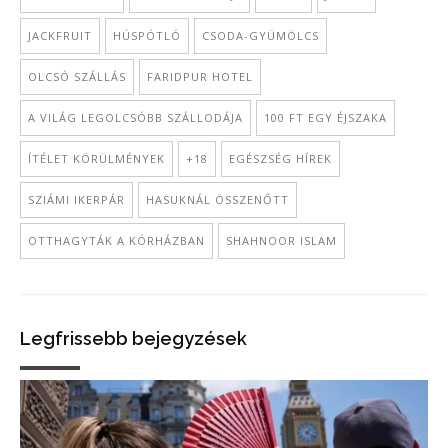
JACKFRUIT
HÚSPÓTLÓ
CSODA-GYÜMÖLCS
OLCSÓ SZÁLLÁS
FARIDPUR HOTEL
A VILÁG LEGOLCSÓBB SZÁLLODÁJA
100 FT EGY ÉJSZAKA
ÍTÉLET KÖRÜLMÉNYEK
+18
EGÉSZSÉG HÍREK
SZIÁMI IKERPÁR
HASUKNÁL ÖSSZENŐTT
OTTHAGYTÁK A KÓRHÁZBAN
SHAHNOOR ISLAM
Legfrissebb bejegyzések