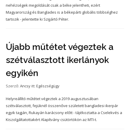
nehézségek megoldását csak a béke jelentheti, ezért
Magyarország és Banglades is a békepárti globális többséghez
tartozik - jelentette ki Szijjártó Péter.
Újabb műtétet végeztek a
szétválasztott ikerlányok
egyikén
Szerző:
Ancsy
itt:
Egészségügy
Helyreállító műtétet végeztek a 2019 augusztusában
szétválasztott, fejüknél összenőve született bangladesi ikerpár
egyik tagján, Rukayán karácsony előtt - tájékoztatta a Cselekvés a
Kiszolgáltatottakért Alapítvány csütörtökön az MTI-t.