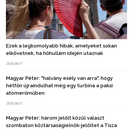
Ezek a legkomolyabb hibák, amelyeket sokan
elkövetnek, ha hőhullám idején utaznak
2026.08.07
Magyar Péter: "halvány esély van arra", hogy
hétfőn újraindulhat még egy turbina a paksi
atomerőműben
2026.08.07
Magyar Péter: három jelölt közül választ
szombaton köztársaságielnök-jelöltet a Tisza