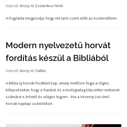
Szerző:
Ancsy
itt:
Ezoterikus hírek
A Frigyláda megjósolja, hogy mit tarts szem előtt az esztendőben.
Modern nyelvezetű horvát
fordítás készül a Bibliából
Szerző:
Ancsy
itt:
Vallás
A Biblia új horvát fordítást kap, amely mellőzni fogja a régies
kifejezéseket, hogy a fiatalok és a teológiailag képzetlen emberek
számára is érhető és világos legyen - írta a Vecernji List című
horvát napilap csütörtökön.