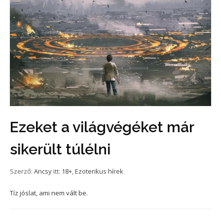
Ezeket a világvégéket már
sikerült túlélni
Szerző:
Ancsy
itt:
18+
,
Ezoterikus hírek
Tíz jóslat, ami nem vált be.