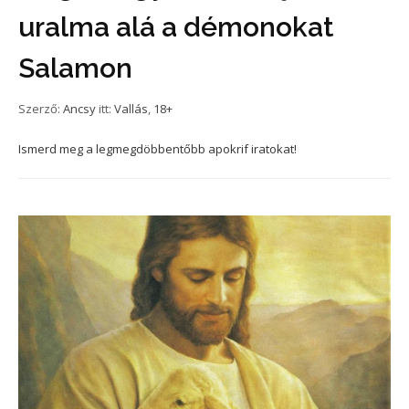
uralma alá a démonokat
Salamon
Szerző:
Ancsy
itt:
Vallás
,
18+
Ismerd meg a legmegdöbbentőbb apokrif iratokat!