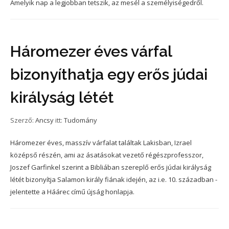
Amelyik nap a legjobban tetszik, az mesél a személyiségedről.
Háromezer éves várfal
bizonyíthatja egy erős júdai
királyság létét
Szerző:
Ancsy
itt:
Tudomány
Háromezer éves, masszív várfalat találtak Lakisban, Izrael
középső részén, ami az ásatásokat vezető régészprofesszor,
Joszef Garfinkel szerint a Bibliában szereplő erős júdai királyság
létét bizonyítja Salamon király fiának idején, az i.e. 10. században -
jelentette a Háárec című újság honlapja.