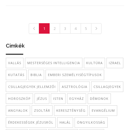
1
2
3
4
5
Cimkék
VALLÁS
MESTERSÉGES INTELLIGENCIA
KULTÚRA
IZRAEL
KUTATÁS
BIBLIA
EMBERI SZEMÉLYISÉGTÍPUSOK
CSILLAGJEGYEK JELLEMZŐI
ASZTROLÓGIA
CSILLAGJEGYEK
HOROSZKÓP
JÉZUS
ISTEN
EGYHÁZ
DÉMONOK
ANGYALOK
ZSOLTÁR
KERESZTÉNYSÉG
EVANGÉLIUM
ÉRDEKESSÉGEK JÉZUSRÓL
HALÁL
ÖNGYILKOSSÁG