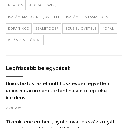
NEWTON
APOKALIPSZIS JELEI
ISZLÁM MÁSODIK ELJÖVETELE
ISZLÁM
MESSIÁS ÓRA
KORÁN-KÓD
SZÁMÍTÓGÉP
JÉZUS ELJÖVETELE
KORÁN
VILÁGVÉGE JÓSLAT
Legfrissebb bejegyzések
Uniós biztos: az elmúlt húsz évben egyetlen
uniós határon sem történt hasonló léptékű
incidens
2026.08.06
Tizenkilenc embert, nyolc lovat és száz kutyát