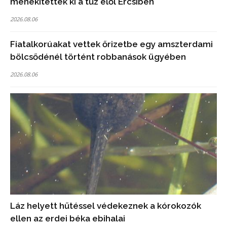
menekítettek ki a tűz elől Ercsiben
2026.08.06
Fiatalkorúakat vettek őrizetbe egy amszterdami
bölcsődénél történt robbanások ügyében
2026.08.06
Láz helyett hűtéssel védekeznek a kórokozók
ellen az erdei béka ebihalai