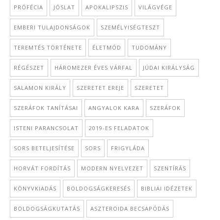
PRÓFÉCIA
JÓSLAT
APOKALIPSZIS
VILÁGVÉGE
EMBERI TULAJDONSÁGOK
SZEMÉLYISÉGTESZT
TEREMTÉS TÖRTÉNETE
ÉLETMÓD
TUDOMÁNY
RÉGÉSZET
HÁROMEZER ÉVES VÁRFAL
JÚDAI KIRÁLYSÁG
SALAMON KIRÁLY
SZERETET EREJE
SZERETET
SZERÁFOK TANÍTÁSAI
ANGYALOK KARA
SZERÁFOK
ISTENI PARANCSOLAT
2019-ES FELADATOK
SORS BETELJESÍTÉSE
SORS
FRIGYLÁDA
HORVÁT FORDÍTÁS
MODERN NYELVEZET
SZENTÍRÁS
KÖNYVKIADÁS
BOLDOGSÁGKERESÉS
BIBLIAI IDÉZETEK
BOLDOGSÁGKUTATÁS
ASZTEROIDA BECSAPÓDÁS