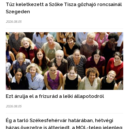
Tűz keletkezett a Szőke Tisza gőzhajó roncsainál
Szegeden
2026.08.05
Ezt árulja el a frizurád a lelki állapotodról
2026.08.05
Ég a tarló Székesfehérvár határában, hétvégi
házas övezetre is átterjedt, a MOL-telep jelenleg