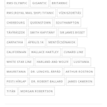
RMS OLYMPIC
GIGANTIC
BRITANNIC
RMS (ROYAL MAIL SHIP) TITANIC
VÍZKISZORÍTÁS
CHERBOURG
QUEENSTOWN
SOUTHAMPTON
TÁVÍRÁSZOK
SMITH KAPITÁNY
SIR JAMES BISSET
CARPATHIA
ÁPRILIS 14
MENTŐCSÓNAKOK
CALIFORNIAN
WALLACE HARTLEY
CUNARD LINE
WHITE STAR LINE
HARLAND AND WOLFF
LUSITANIA
MAURETANIA
DR. LENGYEL ÁRPÁD
ARTHUR ROSTRON
PESTI HÍRLAP
DR. ROBERT BALLARD
JAMES CAMERON
TITÁN
MORGAN ROBERTSON