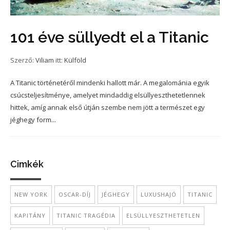
101 éve süllyedt el a Titanic
Szerző:
Viliam
itt:
Külföld
A Titanic történetéről mindenki hallott már. A megalománia egyik
csúcsteljesítménye, amelyet mindaddig elsüllyeszthetetlennek
hittek, amíg annak első útján szembe nem jött a természet egy
jéghegy form...
Cimkék
NEW YORK
OSCAR-DÍJ
JÉGHEGY
LUXUSHAJÓ
TITANIC
KAPITÁNY
TITANIC TRAGÉDIA
ELSÜLLYESZTHETETLEN