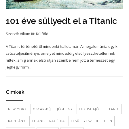
101 éve süllyedt el a Titanic
Szerző:
Viliam
itt:
Külföld
A Titanic történetéről mindenki hallott már. A megalománia egyik
csúcsteljesítménye, amelyet mindaddig elsüllyeszthetetlennek
hittek, amíg annak első útján szembe nem jött a természet egy
jéghegy form...
Cimkék
NEW YORK
OSCAR-DÍJ
JÉGHEGY
LUXUSHAJÓ
TITANIC
KAPITÁNY
TITANIC TRAGÉDIA
ELSÜLLYESZTHETETLEN