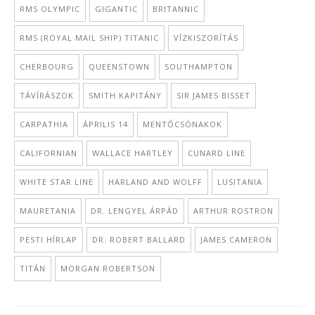
RMS OLYMPIC
GIGANTIC
BRITANNIC
RMS (ROYAL MAIL SHIP) TITANIC
VÍZKISZORÍTÁS
CHERBOURG
QUEENSTOWN
SOUTHAMPTON
TÁVÍRÁSZOK
SMITH KAPITÁNY
SIR JAMES BISSET
CARPATHIA
ÁPRILIS 14
MENTŐCSÓNAKOK
CALIFORNIAN
WALLACE HARTLEY
CUNARD LINE
WHITE STAR LINE
HARLAND AND WOLFF
LUSITANIA
MAURETANIA
DR. LENGYEL ÁRPÁD
ARTHUR ROSTRON
PESTI HÍRLAP
DR. ROBERT BALLARD
JAMES CAMERON
TITÁN
MORGAN ROBERTSON