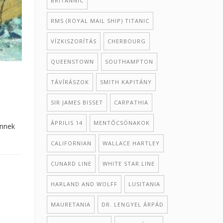
BRITANNIC
RMS (ROYAL MAIL SHIP) TITANIC
VÍZKISZORÍTÁS
CHERBOURG
QUEENSTOWN
SOUTHAMPTON
TÁVÍRÁSZOK
SMITH KAPITÁNY
SIR JAMES BISSET
CARPATHIA
ÁPRILIS 14
MENTŐCSÓNAKOK
ennek
CALIFORNIAN
WALLACE HARTLEY
CUNARD LINE
WHITE STAR LINE
HARLAND AND WOLFF
LUSITANIA
MAURETANIA
DR. LENGYEL ÁRPÁD