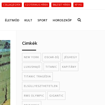
CSILLAGJEGYEK
EZOTERIKUS HÍREK
BALESET HÍREK
KP.HU
ÉLETMÓD
KULT
SPORT
HOROSZKÓP
Cimkék
NEW YORK
OSCAR-DÍJ
JÉGHEGY
LUXUSHAJÓ
TITANIC
KAPITÁNY
TITANIC TRAGÉDIA
ELSÜLLYESZTHETETLEN
RMS OLYMPIC
GIGANTIC