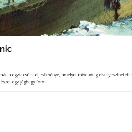
anic
ománia egyik csúcsteljesítménye, amelyet mindaddig elsüllyeszthetetl
észet egy jéghegy form...