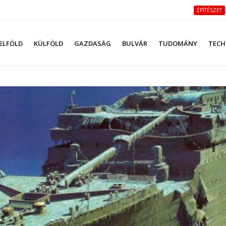
ÉPÍTÉSZET
ELFÖLD
KÜLFÖLD
GAZDASÁG
BULVÁR
TUDOMÁNY
TECH