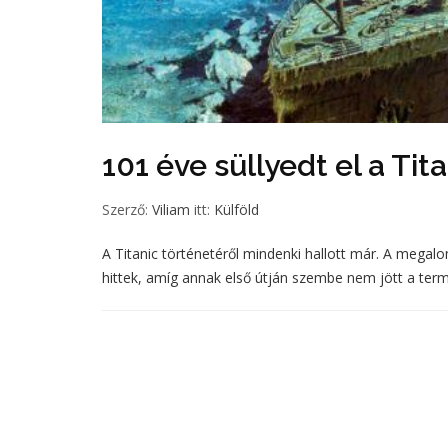
101 éve süllyedt el a Tit
Szerző:
Viliam
itt:
Külföld
A Titanic történetéről mindenki hallott már. A megal
hittek, amíg annak első útján szembe nem jött a term