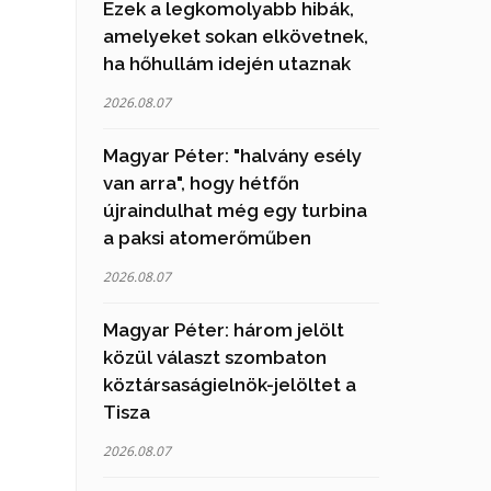
Ezek a legkomolyabb hibák,
amelyeket sokan elkövetnek,
ha hőhullám idején utaznak
2026.08.07
Magyar Péter: "halvány esély
van arra", hogy hétfőn
újraindulhat még egy turbina
a paksi atomerőműben
2026.08.07
Magyar Péter: három jelölt
közül választ szombaton
köztársaságielnök-jelöltet a
Tisza
2026.08.07