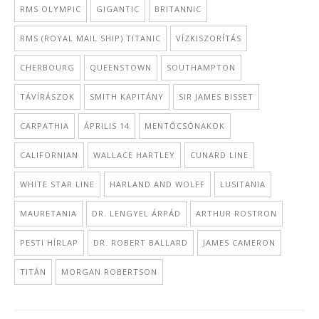
RMS OLYMPIC
GIGANTIC
BRITANNIC
RMS (ROYAL MAIL SHIP) TITANIC
VÍZKISZORÍTÁS
CHERBOURG
QUEENSTOWN
SOUTHAMPTON
TÁVÍRÁSZOK
SMITH KAPITÁNY
SIR JAMES BISSET
CARPATHIA
ÁPRILIS 14
MENTŐCSÓNAKOK
CALIFORNIAN
WALLACE HARTLEY
CUNARD LINE
WHITE STAR LINE
HARLAND AND WOLFF
LUSITANIA
MAURETANIA
DR. LENGYEL ÁRPÁD
ARTHUR ROSTRON
PESTI HÍRLAP
DR. ROBERT BALLARD
JAMES CAMERON
TITÁN
MORGAN ROBERTSON