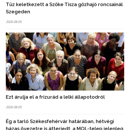
Tűz keletkezett a Szőke Tisza gőzhajó roncsainál
Szegeden
2026.08.05
Ezt árulja el a frizurád a lelki állapotodról
2026.08.05
Ég a tarló Székesfehérvár határában, hétvégi
házas övezetre is átterjedt, a MOL-telep jelenleg