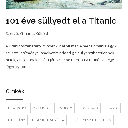
101 éve süllyedt el a Titanic
Szerző:
Viliam
itt:
Külföld
A Titanic történetéről mindenki hallott már. A megalománia egyik
csúcsteljesítménye, amelyet mindaddig elsüllyeszthetetlennek
hittek, amíg annak első útján szembe nem jött a természet egy
jéghegy form...
Cimkék
NEW YORK
OSCAR-DÍJ
JÉGHEGY
LUXUSHAJÓ
TITANIC
KAPITÁNY
TITANIC TRAGÉDIA
ELSÜLLYESZTHETETLEN