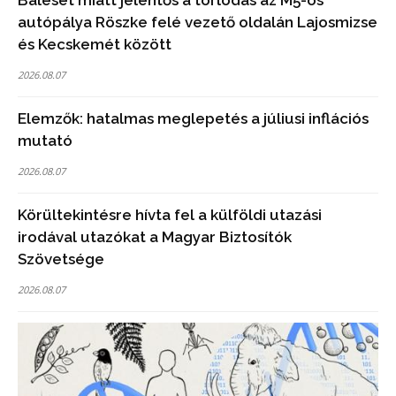
Baleset miatt jelentős a torlódás az M5-ös
autópálya Röszke felé vezető oldalán Lajosmizse
és Kecskemét között
2026.08.07
Elemzők: hatalmas meglepetés a júliusi inflációs
mutató
2026.08.07
Körültekintésre hívta fel a külföldi utazási
irodával utazókat a Magyar Biztosítók
Szövetsége
2026.08.07