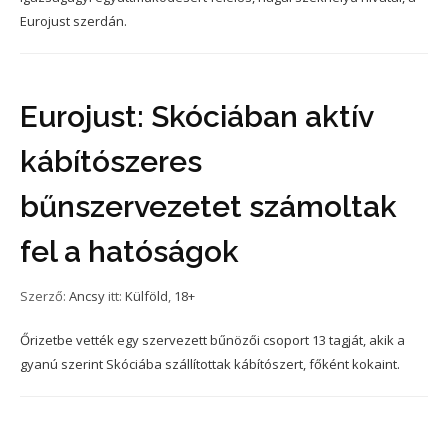
Eurojust szerdán.
Eurojust: Skóciában aktív
kábítószeres
bűnszervezetet számoltak
fel a hatóságok
Szerző:
Ancsy
itt:
Külföld
,
18+
Őrizetbe vették egy szervezett bűnözői csoport 13 tagját, akik a
gyanú szerint Skóciába szállítottak kábítószert, főként kokaint.