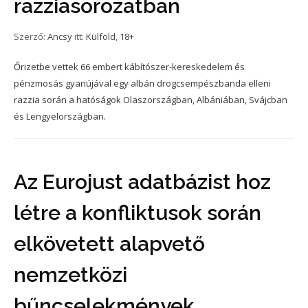
razziasorozatban
Szerző:
Ancsy
itt:
Külföld
,
18+
Őrizetbe vettek 66 embert kábítószer-kereskedelem és
pénzmosás gyanújával egy albán drogcsempészbanda elleni
razzia során a hatóságok Olaszországban, Albániában, Svájcban
és Lengyelországban.
Az Eurojust adatbázist hoz
létre a konfliktusok során
elkövetett alapvető
nemzetközi
bűncselekmények