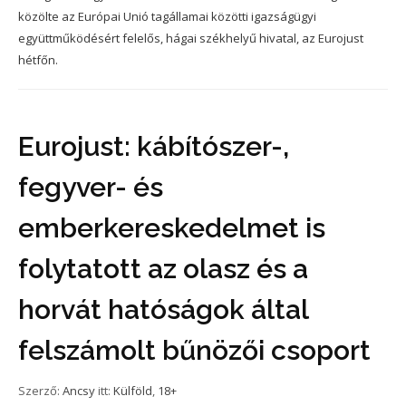
közölte az Európai Unió tagállamai közötti igazságügyi
együttműködésért felelős, hágai székhelyű hivatal, az Eurojust
hétfőn.
Eurojust: kábítószer-,
fegyver- és
emberkereskedelmet is
folytatott az olasz és a
horvát hatóságok által
felszámolt bűnözői csoport
Szerző:
Ancsy
itt:
Külföld
,
18+