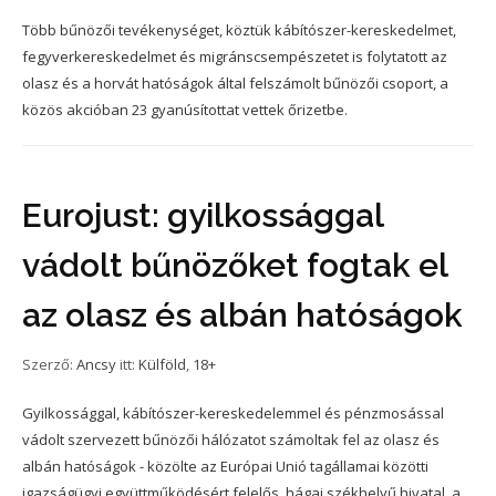
Több bűnözői tevékenységet, köztük kábítószer-kereskedelmet,
fegyverkereskedelmet és migránscsempészetet is folytatott az
olasz és a horvát hatóságok által felszámolt bűnözői csoport, a
közös akcióban 23 gyanúsítottat vettek őrizetbe.
Eurojust: gyilkossággal
vádolt bűnözőket fogtak el
az olasz és albán hatóságok
Szerző:
Ancsy
itt:
Külföld
,
18+
Gyilkossággal, kábítószer-kereskedelemmel és pénzmosással
vádolt szervezett bűnözői hálózatot számoltak fel az olasz és
albán hatóságok - közölte az Európai Unió tagállamai közötti
igazságügyi együttműködésért felelős, hágai székhelyű hivatal, a