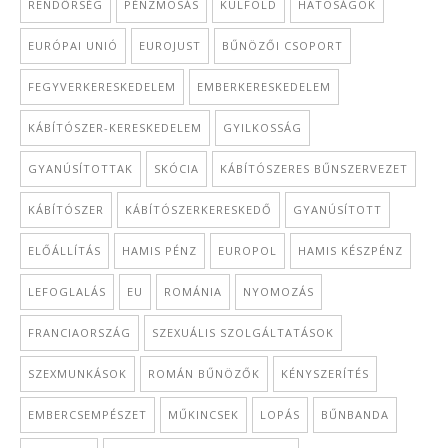
RENDŐRSÉG
PÉNZMOSÁS
KÜLFÖLD
HATÓSÁGOK
EURÓPAI UNIÓ
EUROJUST
BŰNÖZŐI CSOPORT
FEGYVERKERESKEDELEM
EMBERKERESKEDELEM
KÁBÍTÓSZER-KERESKEDELEM
GYILKOSSÁG
GYANÚSÍTOTTAK
SKÓCIA
KÁBÍTÓSZERES BŰNSZERVEZET
KÁBÍTÓSZER
KÁBÍTÓSZERKERESKEDŐ
GYANÚSÍTOTT
ELŐÁLLÍTÁS
HAMIS PÉNZ
EUROPOL
HAMIS KÉSZPÉNZ
LEFOGLALÁS
EU
ROMÁNIA
NYOMOZÁS
FRANCIAORSZÁG
SZEXUÁLIS SZOLGÁLTATÁSOK
SZEXMUNKÁSOK
ROMÁN BŰNÖZŐK
KÉNYSZERÍTÉS
EMBERCSEMPÉSZET
MŰKINCSEK
LOPÁS
BŰNBANDA