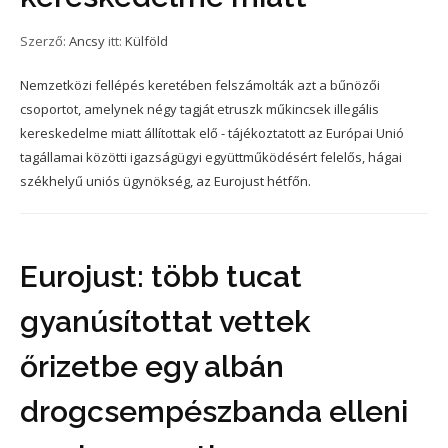
Szerző:
Ancsy
itt:
Külföld
Nemzetközi fellépés keretében felszámolták azt a bűnözői
csoportot, amelynek négy tagját etruszk műkincsek illegális
kereskedelme miatt állítottak elő - tájékoztatott az Európai Unió
tagállamai közötti igazságügyi együttműködésért felelős, hágai
székhelyű uniós ügynökség, az Eurojust hétfőn.
Eurojust: több tucat
gyanúsítottat vettek
őrizetbe egy albán
drogcsempészbanda elleni