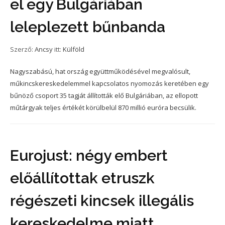
el egy Bulgáriában
leleplezett bűnbanda
Szerző:
Ancsy
itt:
Külföld
Nagyszabású, hat ország együttműködésével megvalósult,
műkincskereskedelemmel kapcsolatos nyomozás keretében egy
bűnöző csoport 35 tagját állították elő Bulgáriában, az ellopott
műtárgyak teljes értékét körülbelül 870 millió euróra becsülik.
Eurojust: négy embert
előállítottak etruszk
régészeti kincsek illegális
kereskedelme miatt