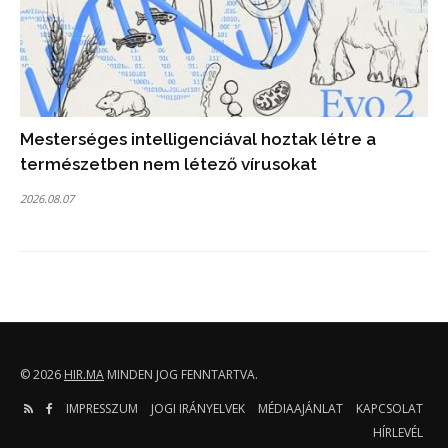
Mesterséges intelligenciával hoztak létre a
természetben nem létező vírusokat
2026.08.07
© 2026
HIR.MA
MINDEN JOG FENNTARTVA.
IMPRESSZUM
JOGI IRÁNYELVEK
MÉDIAAJÁNLAT
KAPCSOLAT
HÍRLEVÉL