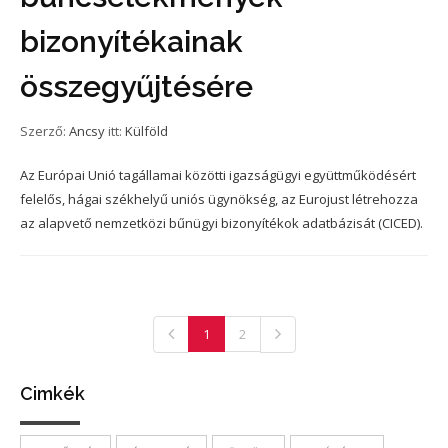
bizonyítékainak
összegyűjtésére
Szerző:
Ancsy
itt:
Külföld
Az Európai Unió tagállamai közötti igazságügyi együttműködésért
felelős, hágai székhelyű uniós ügynökség, az Eurojust létrehozza
az alapvető nemzetközi bűnügyi bizonyítékok adatbázisát (CICED).
1
2
Cimkék