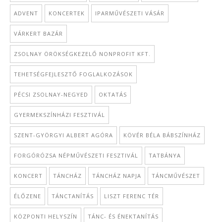
ADVENT
KONCERTEK
IPARMŰVÉSZETI VÁSÁR
VÁRKERT BAZÁR
ZSOLNAY ÖRÖKSÉGKEZELŐ NONPROFIT KFT.
TEHETSÉGFEJLESZTŐ FOGLALKOZÁSOK
PÉCSI ZSOLNAY-NEGYED
OKTATÁS
GYERMEKSZÍNHÁZI FESZTIVÁL
SZENT-GYÖRGYI ALBERT AGÓRA
KÖVÉR BÉLA BÁBSZÍNHÁZ
FORGÓRÓZSA NÉPMŰVÉSZETI FESZTIVÁL
TATBÁNYA
KONCERT
TÁNCHÁZ
TÁNCHÁZ NAPJA
TÁNCMŰVÉSZET
ÉLŐZENE
TÁNCTANÍTÁS
LISZT FERENC TÉR
KÖZPONTI HELYSZÍN
TÁNC- ÉS ÉNEKTANÍTÁS