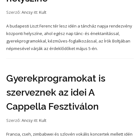
Szerző:
Ancsy
itt:
Kult
A budapesti Liszt Ferenc tér lesz idén a táncház napja rendezvény
központi helyszíne, ahol egész nap tánc- és énektanítással,
gyerekprogramokkal, kézműves-foglalkozással, az Írók Boltjában
népmesével várják az érdeklődőket május 5-én.
Gyerekprogramokat is
szerveznek az idei A
Cappella Fesztiválon
Szerző:
Ancsy
itt:
Kult
Francia, cseh, zimbabwei és szlovén vokális koncertek mellett idén