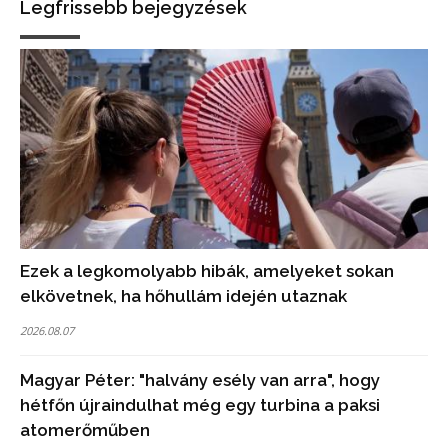
Legfrissebb bejegyzések
Ezek a legkomolyabb hibák, amelyeket sokan
elkövetnek, ha hőhullám idején utaznak
2026.08.07
Magyar Péter: "halvány esély van arra", hogy
hétfőn újraindulhat még egy turbina a paksi
atomerőműben