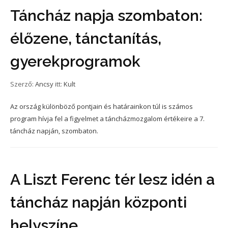
Táncház napja szombaton:
élőzene, tánctanítás,
gyerekprogramok
Szerző:
Ancsy
itt:
Kult
Az ország különböző pontjain és határainkon túl is számos
program hívja fel a figyelmet a táncházmozgalom értékeire a 7.
táncház napján, szombaton.
A Liszt Ferenc tér lesz idén a
táncház napján központi
helyszíne