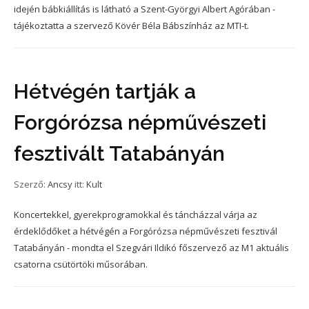
idején bábkiállítás is látható a Szent-Györgyi Albert Agórában -
tájékoztatta a szervező Kövér Béla Bábszínház az MTI-t.
Hétvégén tartják a
Forgórózsa népművészeti
fesztivált Tatabányán
Szerző:
Ancsy
itt:
Kult
Koncertekkel, gyerekprogramokkal és táncházzal várja az
érdeklődőket a hétvégén a Forgórózsa népművészeti fesztivál
Tatabányán - mondta el Szegvári Ildikó főszervező az M1 aktuális
csatorna csütörtöki műsorában.