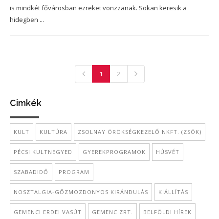
is mindkét fővárosban ezreket vonzzanak. Sokan keresik a
hidegben ...
1
2
Cimkék
KULT
KULTÚRA
ZSOLNAY ÖRÖKSÉGKEZELŐ NKFT. (ZSÖK)
PÉCSI KULTNEGYED
GYEREKPROGRAMOK
HÚSVÉT
SZABADIDŐ
PROGRAM
NOSZTALGIA-GŐZMOZDONYOS KIRÁNDULÁS
KIÁLLÍTÁS
GEMENCI ERDEI VASÚT
GEMENC ZRT.
BELFÖLDI HÍREK