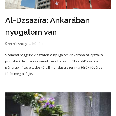
Al-Dzsazíra: Ankarában
nyugalom van
Szerző:
Ancsy
itt:
Külföld
Szombat reggelre visszatért a nyugalom Ankarába az éjszakai
puccskísérlet után - számolt be a helyszínről az al-Dzsazíra
pánarab hírtévé tudósítója.Elmondása szerint a török főváros
fölött még a légie...