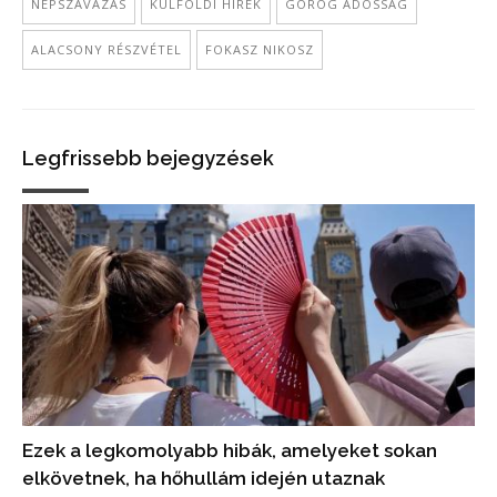
NÉPSZAVAZÁS
KÜLFÖLDI HÍREK
GÖRÖG ADÓSSÁG
ALACSONY RÉSZVÉTEL
FOKASZ NIKOSZ
Legfrissebb bejegyzések
Ezek a legkomolyabb hibák, amelyeket sokan
elkövetnek, ha hőhullám idején utaznak