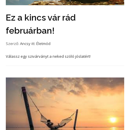
Ez a kincs vár rád
februárban!
Szerző:
Ancsy
itt:
Életmód
Válassz egy szivárványt a neked szóló jóslatért!