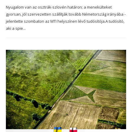
Nyugalom van az osztrák-szlovén határon; a menekülteket
gyorsan, jól szervezetten szállítják tovább Németország irányába -
jelentette szombaton az MTI helyszínen lévő tudósítója.A tudósító,
aki a spie...