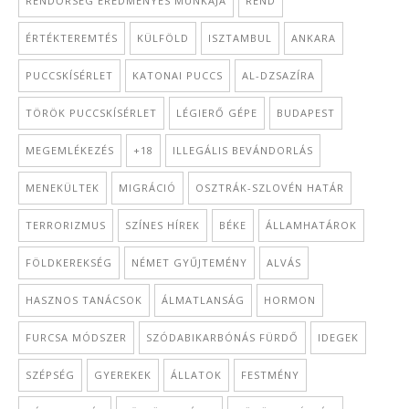
RENDŐRSÉG EREDMÉNYES MUNKÁJA
REND
ÉRTÉKTEREMTÉS
KÜLFÖLD
ISZTAMBUL
ANKARA
PUCCSKÍSÉRLET
KATONAI PUCCS
AL-DZSAZÍRA
TÖRÖK PUCCSKÍSÉRLET
LÉGIERŐ GÉPE
BUDAPEST
MEGEMLÉKEZÉS
+18
ILLEGÁLIS BEVÁNDORLÁS
MENEKÜLTEK
MIGRÁCIÓ
OSZTRÁK-SZLOVÉN HATÁR
TERRORIZMUS
SZÍNES HÍREK
BÉKE
ÁLLAMHATÁROK
FÖLDKEREKSÉG
NÉMET GYŰJTEMÉNY
ALVÁS
HASZNOS TANÁCSOK
ÁLMATLANSÁG
HORMON
FURCSA MÓDSZER
SZÓDABIKARBÓNÁS FÜRDŐ
IDEGEK
SZÉPSÉG
GYEREKEK
ÁLLATOK
FESTMÉNY