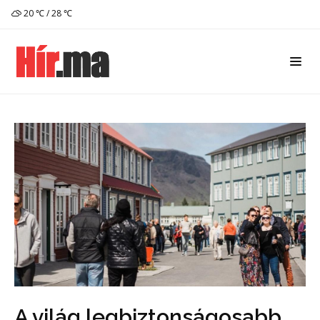
20 ℃ / 28 ℃
A világ legbiztonságosabb