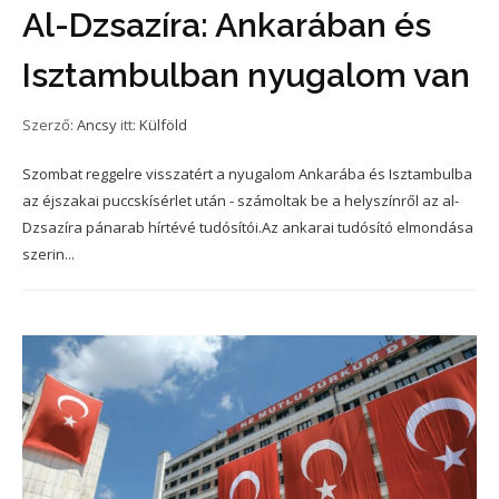
Al-Dzsazíra: Ankarában és
Isztambulban nyugalom van
Szerző:
Ancsy
itt:
Külföld
Szombat reggelre visszatért a nyugalom Ankarába és Isztambulba
az éjszakai puccskísérlet után - számoltak be a helyszínről az al-
Dzsazíra pánarab hírtévé tudósítói.Az ankarai tudósító elmondása
szerin...