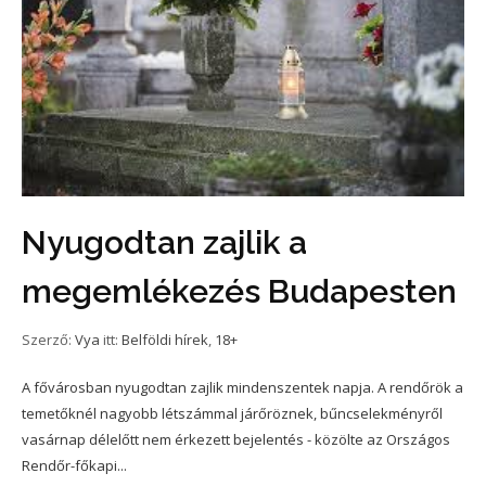
Nyugodtan zajlik a
megemlékezés Budapesten
Szerző:
Vya
itt:
Belföldi hírek
,
18+
A fővárosban nyugodtan zajlik mindenszentek napja. A rendőrök a
temetőknél nagyobb létszámmal járőröznek, bűncselekményről
vasárnap délelőtt nem érkezett bejelentés - közölte az Országos
Rendőr-főkapi...