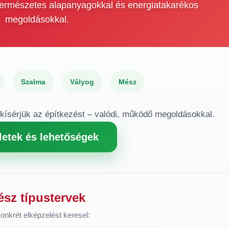
 természetes alapanyagokkal és energiatakarékos
megoldásokkal.
Szalma
Vályog
Mész
gkísérjük az építkezést – valódi, működő megoldásokkal.
letek és lehetőségek
ész típustervek
onkrét elképzelést keresel: