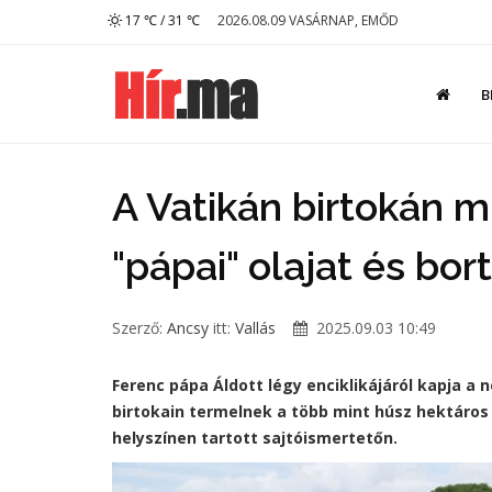
17 ℃ / 31 ℃
2026.08.09 VASÁRNAP, EMŐD
B
A Vatikán birtokán m
"pápai" olajat és bo
Szerző:
Ancsy
itt:
Vallás
2025.09.03 10:49
Ferenc pápa Áldott légy enciklikájáról kapja a 
birtokain termelnek a több mint húsz hektáros 
helyszínen tartott sajtóismertetőn.