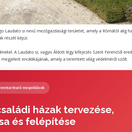
go Laudato si nevű mezőgazdasági területet, amely a Rómától alig h
k részét képzi.
nekel. A Laudato si, vagyis Áldott légy kifejezés Szent Ferenctől ered
megjelent enciklikájának, amely a teremtett világ védelméről szólt.
Fenntartható megoldások
saládi házak tervezése,
sa és felépítése