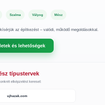
Szalma
Vályog
Mész
gkísérjük az építkezést – valódi, működő megoldásokkal.
letek és lehetőségek
ész típustervek
onkrét elképzelést keresel:
ujhazak.com