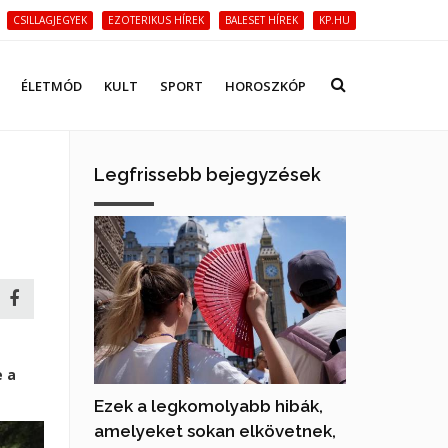
CSILLAGJEGYEK
EZOTERIKUS HÍREK
BALESET HÍREK
KP.HU
ÉLETMÓD
KULT
SPORT
HOROSZKÓP
Legfrissebb bejegyzések
e a
Ezek a legkomolyabb hibák,
amelyeket sokan elkövetnek,