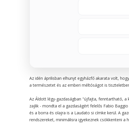
Az idén áprilisban elhunyt egyházfő akarata volt, hog
a természetet és az emberi méltóságot is tiszteletben
Az Áldott légy-gazdaságban "újfajta, fenntartható, a
zajlik - mondta el a gazdaságért felelős Fabio Baggio
és a borra és olajra is a Laudato si címke kerül. A 
rendszereket, minimálisra igyekeznek csökkenteni a h