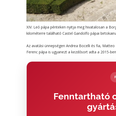
XIV. Leó pápa pénteken nyitja meg hivatalosan a Bor
kilométerre található Castel Gandolfo pápai birtokaina
Az avatási ünnepségen Andrea Bocelli és fia, Matteo é
Ferenc pápa is ugyanezt a kezdősort adta a 2015-ben 
Fenntartható c
gyártá