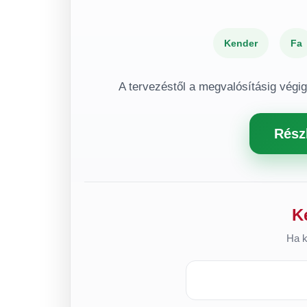
Kender
Fa
A tervezéstől a megvalósításig végi
Rész
K
Ha k