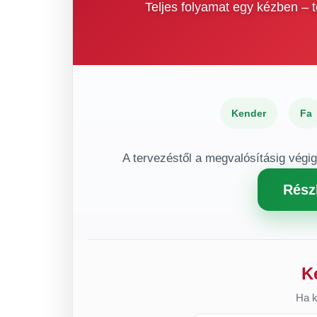
Teljes folyamat egy kézben –
Kender
Fa
A tervezéstől a megvalósításig végi
Rész
K
Ha k