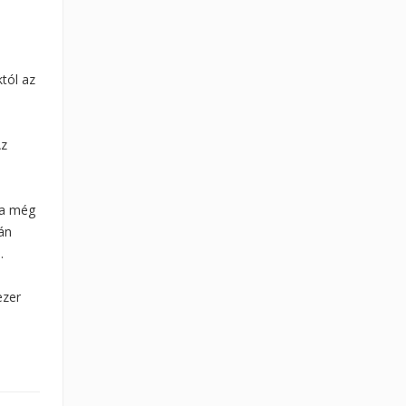
tól az
Az
pa még
ján
.
ezer