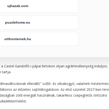
ujhazak.com
puzzlehome.eu
otthontervek.hu
y a Castel Gandolfó-i pápai birtokon olyan agrártevékenység induljon,
 tartja.
 klímaváltozásnak ellenálló" szőlő- és olívabogyó, valamint méztermes
 bíboros az előzetes sajtólátogatáson. Az első szüretet 2027-ben terv
gazdaságban zöld energiát használnak, takarékos csepegtetős öntözési
ulladéktermelést.