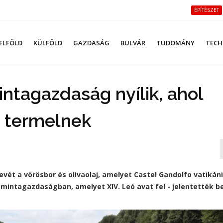
ÉPÍTÉSZET
ELFÖLD
KÜLFÖLD
GAZDASÁG
BULVÁR
TUDOMÁNY
TECH
intagazdaság nyílik, ahol
rt termelnek
nevét a vörösbor és olívaolaj, amelyet Castel Gandolfo vatikáni
mintagazdaságban, amelyet XIV. Leó avat fel - jelentették b