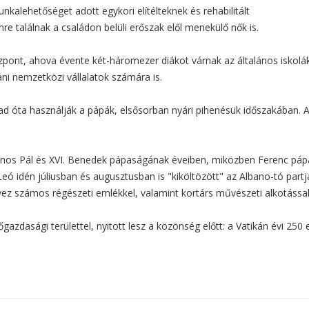
kalehetőséget adott egykori elítélteknek és rehabilitált
e találnak a családon belüli erőszak elől menekülő nők is.
pont, ahova évente két-háromezer diákot várnak az általános iskolák
ni nemzetközi vállalatok számára is.
zad óta használják a pápák, elsősorban nyári pihenésük időszakában. 
 János Pál és XVI. Benedek pápaságának éveiben, miközben Ferenc pá
Leó idén júliusban és augusztusban is "kiköltözött" az Albano-tó part
z számos régészeti emlékkel, valamint kortárs művészeti alkotással
zdasági területtel, nyitott lesz a közönség előtt: a Vatikán évi 250 