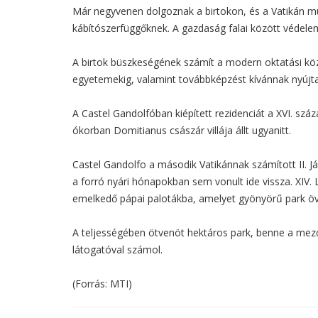
Már negyvenen dolgoznak a birtokon, és a Vatikán mun
kábítószerfüggőknek. A gazdaság falai között védelemr
A birtok büszkeségének számít a modern oktatási köz
egyetemekig, valamint továbbképzést kívánnak nyújta
A Castel Gandolfóban kiépített rezidenciát a XVI. szá
ókorban Domitianus császár villája állt ugyanitt.
Castel Gandolfo a második Vatikánnak számított II.
a forró nyári hónapokban sem vonult ide vissza. XIV. 
emelkedő pápai palotákba, amelyet gyönyörű park öve
A teljességében ötvenöt hektáros park, benne a mezőga
látogatóval számol.
(Forrás: MTI)