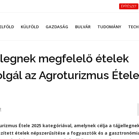
ÉPÍTÉSZET
ELFÖLD
KÜLFÖLD
GAZDASÁG
BULVÁR
TUDOMÁNY
TECH
llegnek megfelelő ételek
lgál az Agroturizmus Étel
2
rizmus Étele 2025 kategóriával, amelynek célja a tájjellegne
zített ételek népszerűsítése a fogyasztók és a gasztronómi