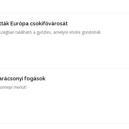
ták Európa csokifővárosát
ágban található a győztes, amelyre elsőre gondolnál.
arácsonyi fogások
 ünnepi menüt!