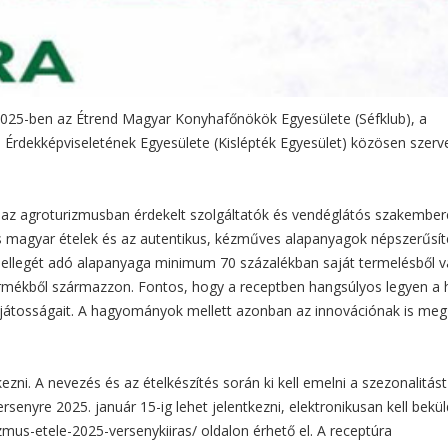
2025-ben az Étrend Magyar Konyhafőnökök Egyesülete (Séfklub), a
 Érdekképviseletének Egyesülete (Kislépték Egyesület) közösen szerve
, az agroturizmusban érdekelt szolgáltatók és vendéglátós szakember
 magyar ételek és az autentikus, kézműves alapanyagok népszerűsít
y jellegét adó alapanyaga minimum 70 százalékban saját termelésből 
termékből származzon. Fontos, hogy a receptben hangsúlyos legyen a 
ajátosságait. A hagyományok mellett azonban az innovációnak is meg 
ezni. A nevezés és az ételkészítés során ki kell emelni a szezonalitást
versenyre 2025. január 15-ig lehet jelentkezni, elektronikusan kell bekü
mus-etele-2025-versenykiiras/ oldalon érhető el. A receptúra