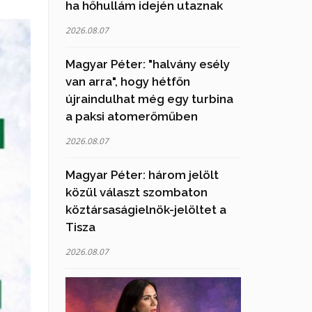
ha hőhullám idején utaznak
2026.08.07
Magyar Péter: "halvány esély
van arra", hogy hétfőn
újraindulhat még egy turbina
a paksi atomerőműben
2026.08.07
Magyar Péter: három jelölt
közül választ szombaton
köztársaságielnök-jelöltet a
Tisza
2026.08.07