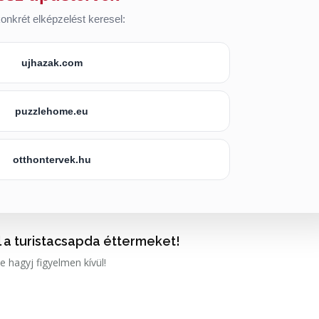
onkrét elképzelést keresel:
ujhazak.com
puzzlehome.eu
otthontervek.hu
l a turistacsapda éttermeket!
e hagyj figyelmen kívül!