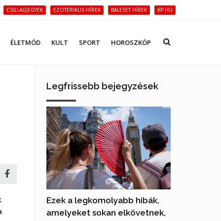
CSILLAGJEGYEK
EZOTERIKUS HÍREK
BALESET HÍREK
KP.HU
ÉLETMÓD
KULT
SPORT
HOROSZKÓP
Legfrissebb bejegyzések
e
k
Ezek a legkomolyabb hibák,
a
amelyeket sokan elkövetnek,