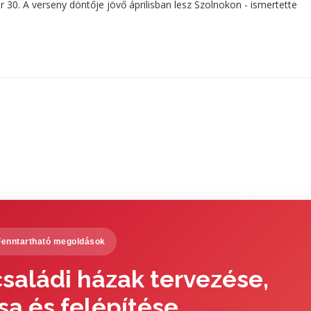
 30. A verseny döntője jövő áprilisban lesz Szolnokon - ismertette
Fenntartható megoldások
saládi házak tervezése,
sa és felépítése