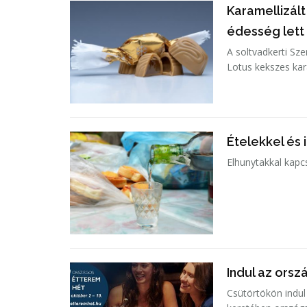
Karamellizál
édesség lett
A soltvadkerti Sze
Lotus kekszes kar
Ételekkel és
Elhunytakkal kap
Indul az ors
Csütörtökön indul