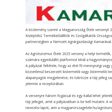
A közlemény szerint a Magyarország Étele versenyt 
Kisléptékű Termékelőállítók és Szolgáltatók Országos
partnerségben a Nemzeti Agrárgazdasági Kamarával.
Az Agroturizmus Étele 2025 verseny a helyi termelők
számára egyedülálló platformot kínál a hagyományos
A pályázat feltétele, hogy az étel fő mennyiségi vag
közvetlenül beszerzett kistermelői vagy őstermelői 
alapanyagok megjelenése, és tükrözze a táji jelleg s
jelennie a receptúrában.
A versenyre három fogással és egy itallal lehet jelentk
táji jelleget, amit a pályázatban is be kell mutatni. A 
nevezési lapot, ami a magyarorszagetele.hu/agroturiz