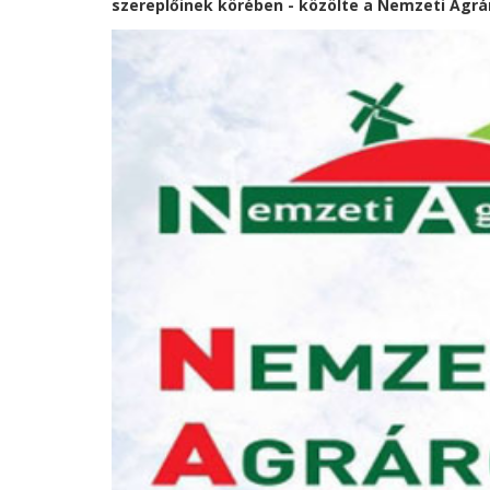
szereplőinek körében - közölte a Nemzeti Agr