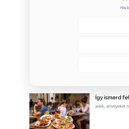
Ha k
Így ismerd fe
Jelek, amelyeket n