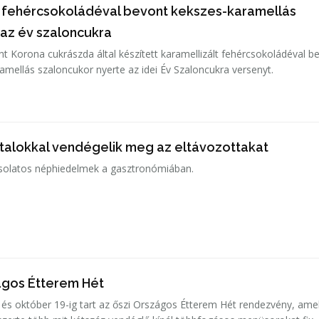
t fehércsokoládéval bevont kekszes-karamellás
 az év szaloncukra
nt Korona cukrászda által készített karamellizált fehércsokoládéval b
amellás szaloncukor nyerte az idei Év Szaloncukra versenyt.
 italokkal vendégelik meg az eltávozottakat
csolatos néphiedelmek a gasztronómiában.
zágos Étterem Hét
 és október 19-ig tart az őszi Országos Étterem Hét rendezvény, ame