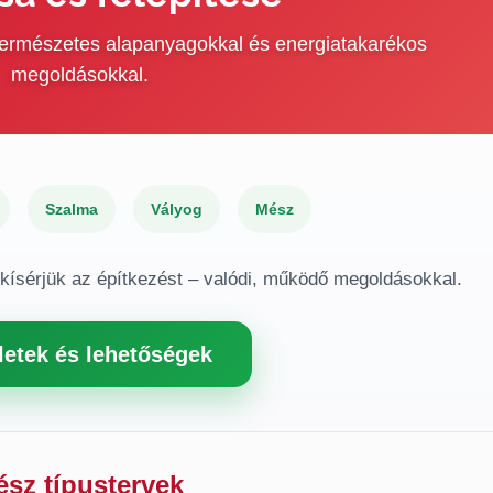
 természetes alapanyagokkal és energiatakarékos
megoldásokkal.
Szalma
Vályog
Mész
gkísérjük az építkezést – valódi, működő megoldásokkal.
letek és lehetőségek
ész típustervek