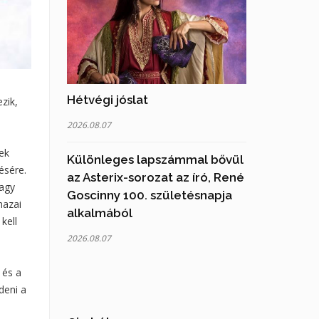
Hétvégi jóslat
zik,
2026.08.07
ek
Különleges lapszámmal bővül
ésére.
az Asterix-sorozat az író, René
vagy
Goscinny 100. születésnapja
hazai
alkalmából
kell
2026.08.07
 és a
ldeni a