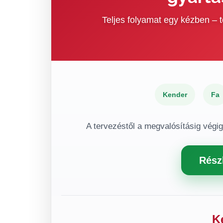
Teljes folyamat egy kézben –
Kender
Fa
A tervezéstől a megvalósításig végi
Rész
K