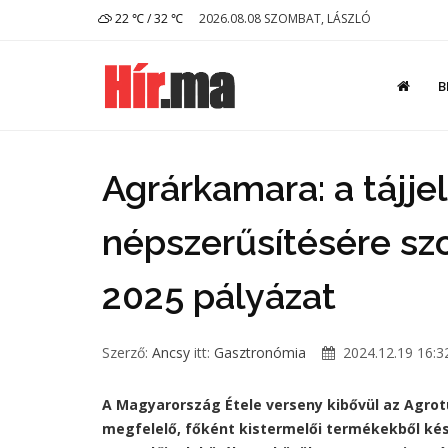
22 ℃ / 32 ℃
2026.08.08 SZOMBAT, LÁSZLÓ
B
Agrárkamara: a tájje
népszerűsítésére szo
2025 pályázat
Szerző:
Ancsy
itt:
Gasztronómia
2024.12.19 16:3
A Magyarország Étele verseny kibővül az Agrotu
megfelelő, főként kistermelői termékekből kés