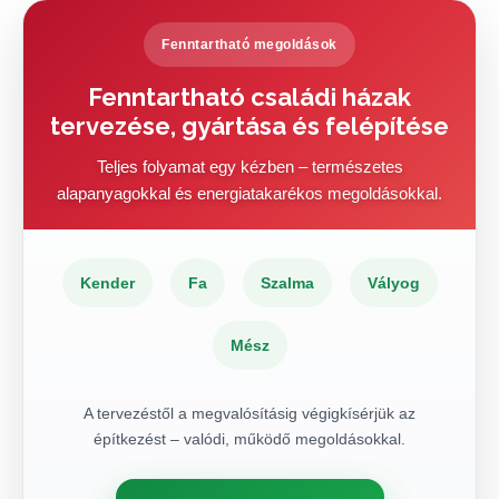
Fenntartható megoldások
Fenntartható családi házak
tervezése, gyártása és felépítése
Teljes folyamat egy kézben – természetes
alapanyagokkal és energiatakarékos megoldásokkal.
Kender
Fa
Szalma
Vályog
Mész
A tervezéstől a megvalósításig végigkísérjük az
építkezést – valódi, működő megoldásokkal.