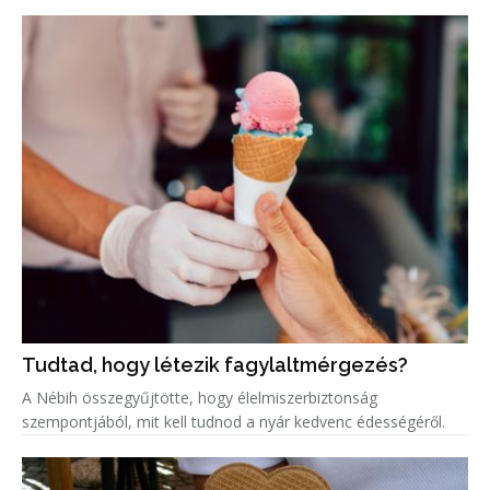
Tudtad, hogy létezik fagylaltmérgezés?
A Nébih összegyűjtötte, hogy élelmiszerbiztonság
szempontjából, mit kell tudnod a nyár kedvenc édességéről.