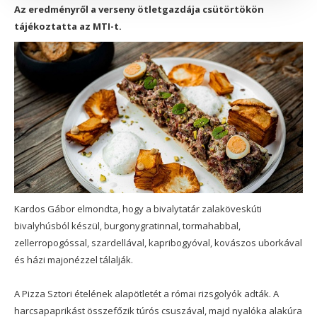
Az eredményről a verseny ötletgazdája csütörtökön
tájékoztatta az MTI-t.
Kardos Gábor elmondta, hogy a bivalytatár zalaköveskúti
bivalyhúsból készül, burgonygratinnal, tormahabbal,
zellerropogóssal, szardellával, kapribogyóval, kovászos uborkával
és házi majonézzel tálalják.
A Pizza Sztori ételének alapötletét a római rizsgolyók adták. A
harcsapaprikást összefőzik túrós csuszával, majd nyalóka alakúra