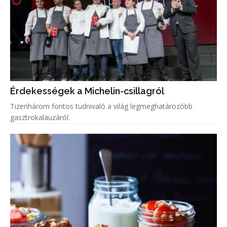
Érdekességek a Michelin-csillagról
Tizenhárom fontos tudnivaló a világ legmeghatározóbb
gasztrokalauzáról.