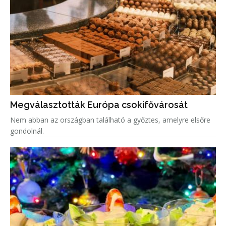
Megválasztották Európa csokifővárosát
Nem abban az országban található a győztes, amelyre elsőre
gondolnál.