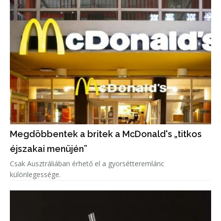
Megdöbbentek a britek a McDonald's „titkos
éjszakai menüjén”
Csak Ausztráliában érhető el a gyorsétteremlánc
különlegessége.