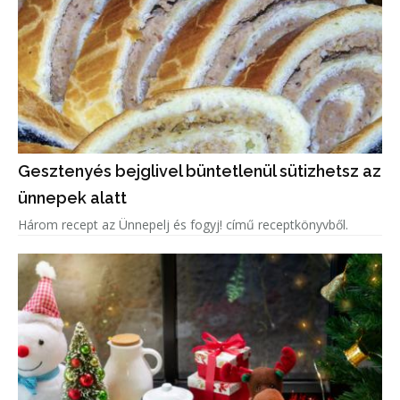
Gesztenyés bejglivel büntetlenül sütizhetsz az
ünnepek alatt
Három recept az Ünnepelj és fogyj! című receptkönyvből.