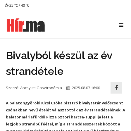
25 ℃ / 40 ℃
Bivalyból készül az év
strandétele
Szerző:
Ancsy
itt:
Gasztronómia
2025.08.07 16:00
A balatongyöröki Kicsi Csóka bisztró bivalytatár velőscsont
csónakban nevű ételét választották az év strandételének. A
balatonmáriafürdői Pizza Sztori harcsa-supplija lett a
legjobb strandbüféétel, míg a stranddesszertek között a