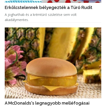
Erkölcstelennek bélyegezték a Túró Rudit
A joghurthab és a krémtúró születése sem volt
akadálymentes.
A McDonalds's legnagyobb melléfogásai