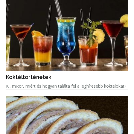
Koktéltörténetek
Ki, mikor, miért és hogyan találta fel a leghíresebb koktélokat?