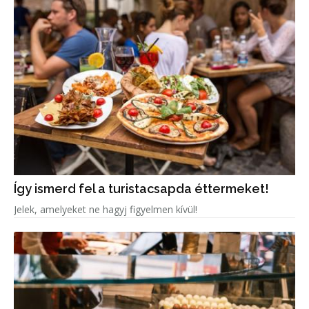
Így ismerd fel a turistacsapda éttermeket!
Jelek, amelyeket ne hagyj figyelmen kívül!