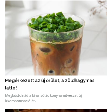
Megérkezett az új őrület, a zöldhagymás
latte!
Megkóstolnád a kínai sötét konyhaművészet új
ízkomboninációját?