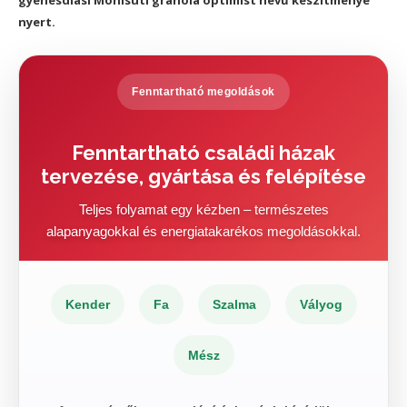
gyenesdiási Mónisüti granola optimist nevű készítménye
nyert.
Fenntartható megoldások
Fenntartható családi házak
tervezése, gyártása és felépítése
Teljes folyamat egy kézben – természetes
alapanyagokkal és energiatakarékos megoldásokkal.
Kender
Fa
Szalma
Vályog
Mész