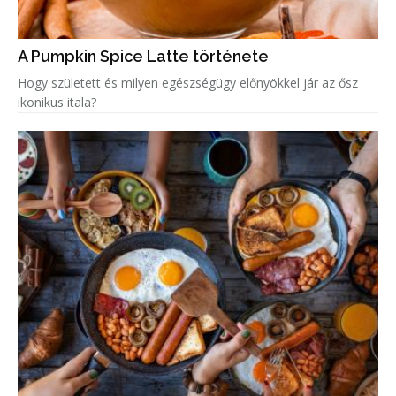
A Pumpkin Spice Latte története
Hogy született és milyen egészségügy előnyökkel jár az ősz
ikonikus itala?