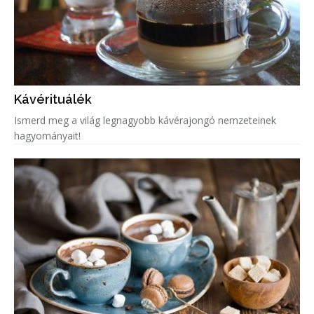
Kávérituálék
Ismerd meg a világ legnagyobb kávérajongó nemzeteinek
hagyományait!