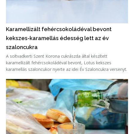
Karamellizált fehércsokoládéval bevont
kekszes-karamellás édesség lett az év
szaloncukra
A soltvadkerti Szent Korona cukrászda által készített
karamellizált fehércsokoládéval bevont, Lotus kekszes
karamellás szaloncukor nyerte az idei Év Szaloncukra versenyt.