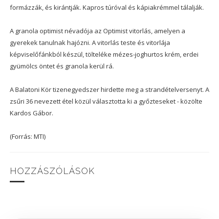
formázzák, és kirántják. Kapros túróval és kápiakrémmel tálalják.
A granola optimist névadója az Optimist vitorlás, amelyen a
gyerekek tanulnak hajózni. A vitorlás teste és vitorlája
képviselőfánkból készül, tölteléke mézes-joghurtos krém, erdei
gyümölcs öntet és granola kerül rá.
A Balatoni Kör tizenegyedszer hirdette meg a strandételversenyt. A
zsűri 36 nevezett étel közül választotta ki a győzteseket - közölte
Kardos Gábor.
(Forrás: MTI)
HOZZÁSZÓLÁSOK