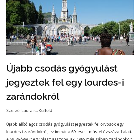
Újabb csodás gyógyulást
jegyeztek fel egy lourdes-i
zarándokról
Szerző:
Laura
itt:
Külföld
Újabb állítólagos csodás gyógyulást jegyeztek fel orvosok egy
lourdes-i zarándokról, ez immár a 69. eset - másfél évszázad alatt.
A 69. gyógyult egy olasz asszony, aki 1989 májusában zarándokolt