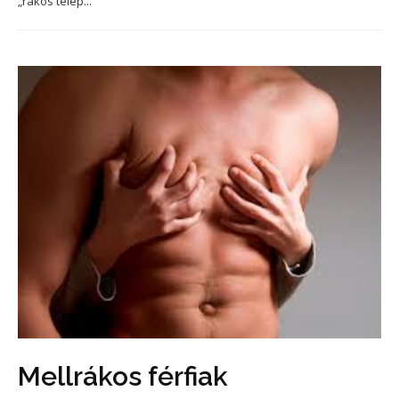
„rákos telep...
Mellrákos férfiak