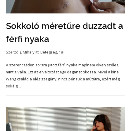
Sokkoló méretűre duzzadt a
férfi nyaka
Szerző:
j. Mihaly
itt:
Betegség
,
18+
A szerencsétlen sorsra jutott férfi nyaka majdnem olyan széles,
mint a válla. Ezt az elváltozást egy daganat okozza. Mivel a kínai
Wang családja elég szegény, nincs pénzük a műtétre, ezért még
sokáig ...