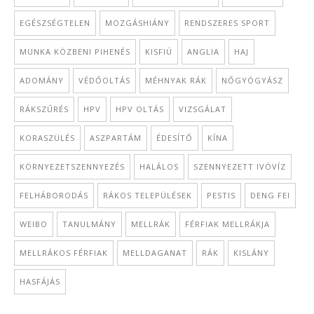
EGÉSZSÉGTELEN
MOZGÁSHIÁNY
RENDSZERES SPORT
MUNKA KÖZBENI PIHENÉS
KISFIÚ
ANGLIA
HAJ
ADOMÁNY
VÉDŐOLTÁS
MÉHNYAK RÁK
NŐGYÓGYÁSZ
RÁKSZŰRÉS
HPV
HPV OLTÁS
VIZSGÁLAT
KORASZÜLÉS
ASZPARTÁM
ÉDESÍTŐ
KÍNA
KÖRNYEZETSZENNYEZÉS
HALÁLOS
SZENNYEZETT IVÓVÍZ
FELHÁBORODÁS
RÁKOS TELEPÜLÉSEK
PESTIS
DENG FEI
WEIBO
TANULMÁNY
MELLRÁK
FÉRFIAK MELLRÁKJA
MELLRÁKOS FÉRFIAK
MELLDAGANAT
RÁK
KISLÁNY
HASFÁJÁS