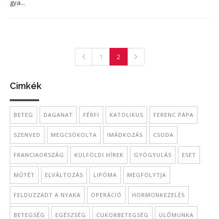
gya...
1
2
Cimkék
BETEG
DAGANAT
FÉRFI
KATOLIKUS
FERENC PÁPA
SZENVED
MEGCSÓKOLTA
IMÁDKOZÁS
CSODA
FRANCIAORSZÁG
KÜLFÖLDI HÍREK
GYÓGYULÁS
ESET
MŰTÉT
ELVÁLTOZÁS
LIPÓMA
MEGFOLYTJA
FELDUZZADT A NYAKA
OPERÁCIÓ
HORMONKEZELÉS
BETEGSÉG
EGÉSZSÉG
CUKORBETEGSÉG
ÜLŐMUNKA