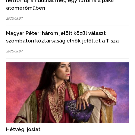
hétfőn újraindulhat még egy turbina a paksi
atomerőműben
2026.08.07
Magyar Péter: három jelölt közül választ
szombaton köztársaságielnök-jelöltet a Tisza
2026.08.07
Hétvégi jóslat