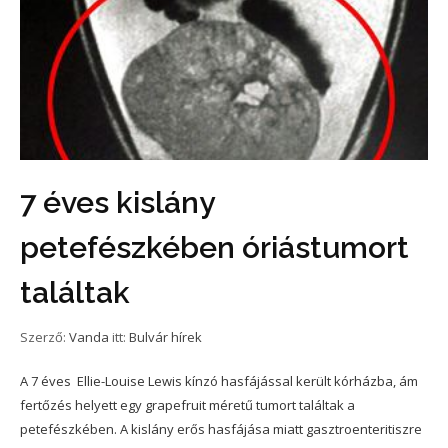
7 éves kislány
petefészkében óriástumort
találtak
Szerző:
Vanda
itt:
Bulvár hírek
A 7 éves Ellie-Louise Lewis kínzó hasfájással került kórházba, ám
fertőzés helyett egy grapefruit méretű tumort találtak a
petefészkében. A kislány erős hasfájása miatt gasztroenteritiszre