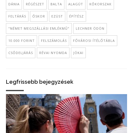
DÁNIA
RÉGÉSZET
BALTA
ALAGÚT
KŐKORSZAK
FELTÁRÁS
ŐSKOR
EZÜST
ÉPÍTÉSZ
"NÉMET MEGSZÁLLÁSI EMLÉKMŰ"
LECHNER ÖDÖN
10.000 FORINT
FELSZÁMOLÁS
FŐVÁROSI ÍTÉLŐTÁBLA
CSŐDELJÁRÁS
RÉVAI NYOMDA
JÓKAI
Legfrissebb bejegyzések