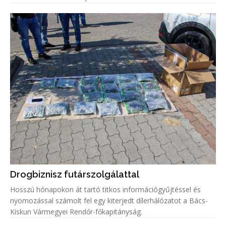
Drogbiznisz futárszolgálattal
Hosszú hónapokon át tartó titkos információgyűjtéssel és
nyomozással számolt fel egy kiterjedt dílerhálózatot a Bács-
Kiskun Vármegyei Rendőr-főkapitányság.