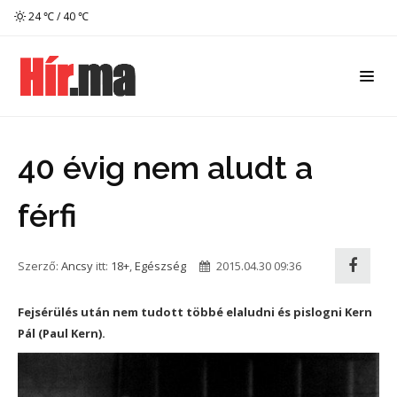
24 ℃ / 40 ℃
40 évig nem aludt a
férfi
Szerző:
Ancsy
itt:
18+
,
Egészség
2015.04.30 09:36
Fejsérülés után nem tudott többé elaludni és pislogni Kern
Pál (Paul Kern).