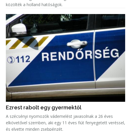
közölték a holland hatóságok.
Ezrest rabolt egy gyermektől
A szécsényi nyomozók vádemelést javasolnak a 26 éves
elkövetővel szemben, aki egy 11 éves fiút fenyegetett veréssel,
és elvette minden zsebpénzét.