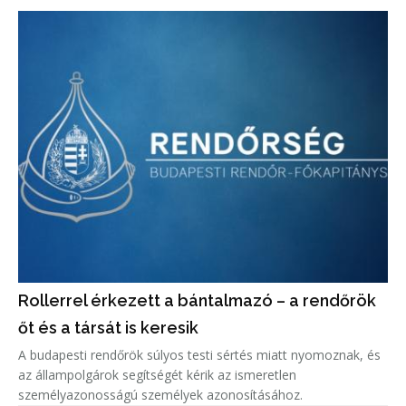
Rollerrel érkezett a bántalmazó – a rendőrök
őt és a társát is keresik
A budapesti rendőrök súlyos testi sértés miatt nyomoznak, és
az állampolgárok segítségét kérik az ismeretlen
személyazonosságú személyek azonosításához.