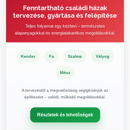
Fenntartható családi házak
tervezése, gyártása és felépítése
Teljes folyamat egy kézben – természetes
alapanyagokkal és energiatakarékos megoldásokkal.
Kender
Fa
Szalma
Vályog
Mész
A tervezéstől a megvalósításig végigkísérjük az
építkezést – valódi, működő megoldásokkal.
Részletek és lehetőségek