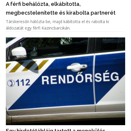
A férfi behálózta, elkábította,
megbecstelenítette és kirabolta partnerét
Társkeresőn hálózta be, majd kábította el és rabolta ki
áldozatát egy férfi Kazincbarcikán.
Egy hirdetőtábláig tartott a menekülés