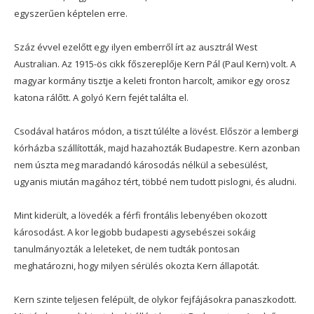
egyszerűen képtelen erre.
Száz évvel ezelőtt egy ilyen emberről írt az ausztrál West
Australian. Az 1915-ös cikk főszereplője Kern Pál (Paul Kern) volt. A
magyar kormány tisztje a keleti fronton harcolt, amikor egy orosz
katona rálőtt. A golyó Kern fejét találta el.
Csodával határos módon, a tiszt túlélte a lövést. Először a lembergi
kórházba szállították, majd hazahozták Budapestre. Kern azonban
nem úszta meg maradandó károsodás nélkül a sebesülést,
ugyanis miután magához tért, többé nem tudott pislogni, és aludni.
Mint kiderült, a lövedék a férfi frontális lebenyében okozott
károsodást. A kor legjobb budapesti agysebészei sokáig
tanulmányozták a leleteket, de nem tudták pontosan
meghatározni, hogy milyen sérülés okozta Kern állapotát.
Kern szinte teljesen felépült, de olykor fejfájásokra panaszkodott.