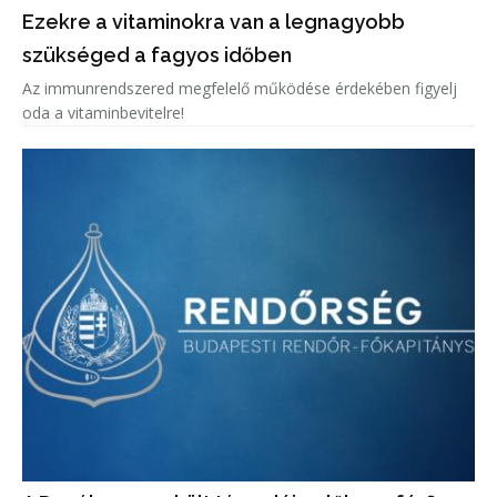
Ezekre a vitaminokra van a legnagyobb
szükséged a fagyos időben
Az immunrendszered megfelelő működése érdekében figyelj
oda a vitaminbevitelre!