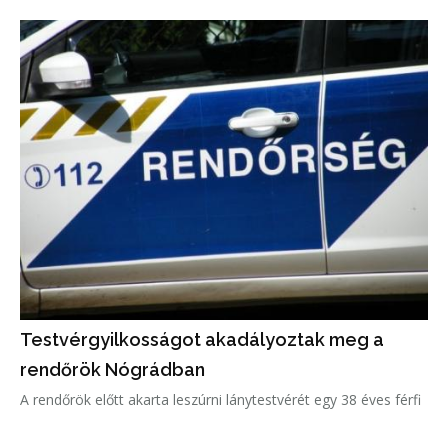
Testvérgyilkosságot akadályoztak meg a
rendőrök Nógrádban
A rendőrök előtt akarta leszúrni lánytestvérét egy 38 éves férfi
egy kelet-nógrádi kistelepülésen; a gyanúsítottat a Nógrád
Vármegyei Főügyészség indítványára a bíróság letartóztatta -