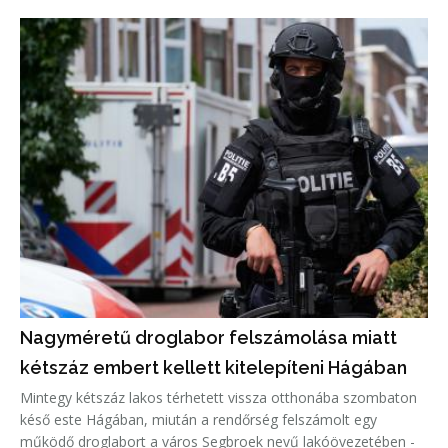
Nagyméretű droglabor felszámolása miatt
kétszáz embert kellett kitelepíteni Hágában
Mintegy kétszáz lakos térhetett vissza otthonába szombaton
késő este Hágában, miután a rendőrség felszámolt egy
működő droglabort a város Segbroek nevű lakóövezetében -