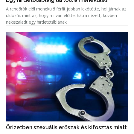
A rendőrök elől menekülő férfit jobban lekötötte, hol járnak az
üldözői, mint az, hogy mi van előtte: hátra nézett, közben
nekiszaladt egy hirdetőtáblának.
Őrizetben szexuális erőszak és kifosztás miatt