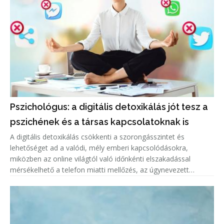
Pszichológus: a digitális detoxikálás jót tesz a
pszichének és a társas kapcsolatoknak is
A digitális detoxikálás csökkenti a szorongásszintet és
lehetőséget ad a valódi, mély emberi kapcsolódásokra,
miközben az online világtól való időnkénti elszakadással
mérsékelhető a telefon miatti mellőzés, az úgynevezett
phubbing jelensége is.