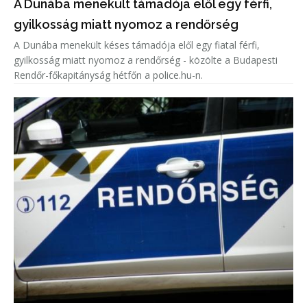
A Dunába menekült támadója elől egy férfi,
gyilkosság miatt nyomoz a rendőrség
A Dunába menekült késes támadója elől egy fiatal férfi,
gyilkosság miatt nyomoz a rendőrség - közölte a Budapesti
Rendőr-főkapitányság hétfőn a police.hu-n.