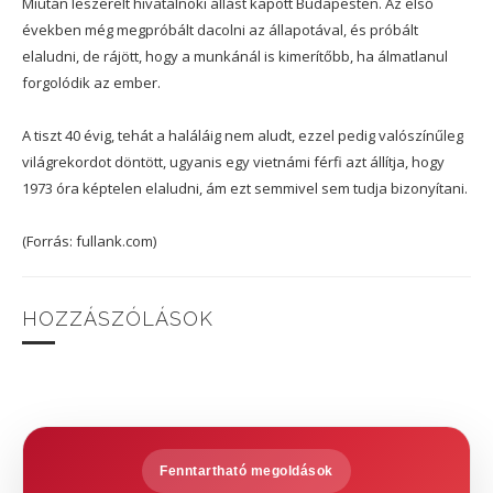
Miután leszerelt hivatalnoki állást kapott Budapesten. Az első
években még megpróbált dacolni az állapotával, és próbált
elaludni, de rájött, hogy a munkánál is kimerítőbb, ha álmatlanul
forgolódik az ember.
A tiszt 40 évig, tehát a haláláig nem aludt, ezzel pedig valószínűleg
világrekordot döntött, ugyanis egy vietnámi férfi azt állítja, hogy
1973 óra képtelen elaludni, ám ezt semmivel sem tudja bizonyítani.
(Forrás: fullank.com)
HOZZÁSZÓLÁSOK
Fenntartható megoldások