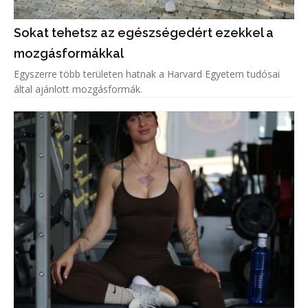
Sokat tehetsz az egészségedért ezekkel a
mozgásformákkal
Egyszerre több területen hatnak a Harvard Egyetem tudósai
által ajánlott mozgásformák.