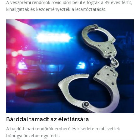
A veszprémi rendőrök rövid időn belül elfogták a 49 éves férfit,
kihallgatták és kezdeményezték a letartóztatását.
Bárddal támadt az élettársára
A hajdú-bihari rendőrök emberölés kísérlete miatt vettek
bűnügyi őrizetbe egy férfit.