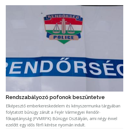
Rendszabályozó pofonok beszüntetve
Elképesztő emberkereskedelem és kényszermunka tárgyában
folytatott bűnügy zárult a Fejér Vármegyei Rendőr-
főkapitányság (FVMRFK) Bűnügyi Osztályán, ami négy évvel
ezelőtt egy idős férfi kérése nyomán indult.