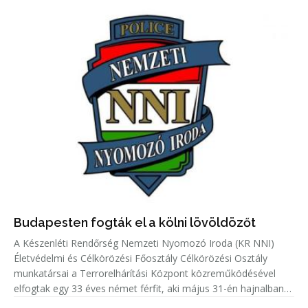
Budapesten fogták el a kölni lövöldözőt
A Készenléti Rendőrség Nemzeti Nyomozó Iroda (KR NNI)
Életvédelmi és Célkörözési Főosztály Célkörözési Osztály
munkatársai a Terrorelhárítási Központ közreműködésével
elfogtak egy 33 éves német férfit, aki május 31-én hajnalban
Kölnben több lövést adott le egy emberre.