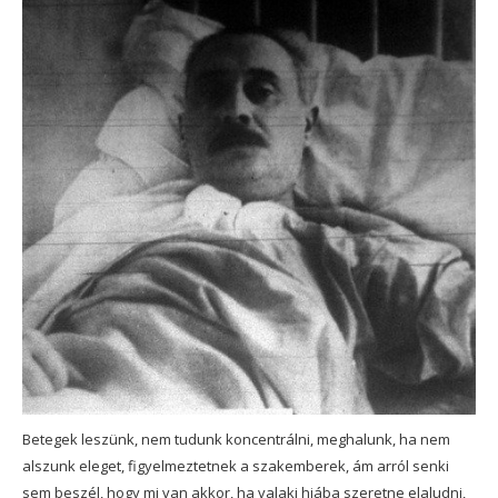
Betegek leszünk, nem tudunk koncentrálni, meghalunk, ha nem
alszunk eleget, figyelmeztetnek a szakemberek, ám arról senki
sem beszél, hogy mi van akkor, ha valaki hiába szeretne elaludni,