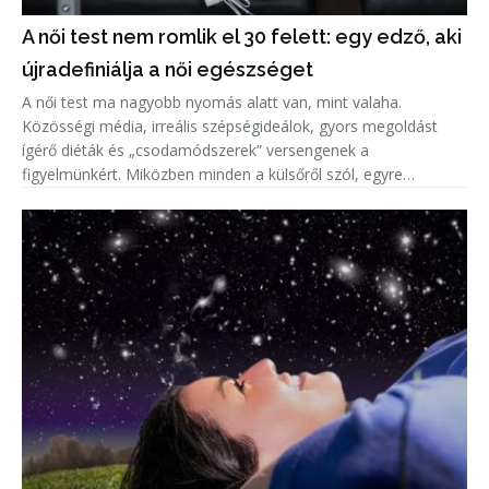
A női test nem romlik el 30 felett: egy edző, aki
újradefiniálja a női egészséget
A női test ma nagyobb nyomás alatt van, mint valaha.
Közösségi média, irreális szépségideálok, gyors megoldást
ígérő diéták és „csodamódszerek” versengenek a
figyelmünkért. Miközben minden a külsőről szól, egyre
kevesebb szó esik arról, ami igazán számít: a hosszú távú
egészségről.