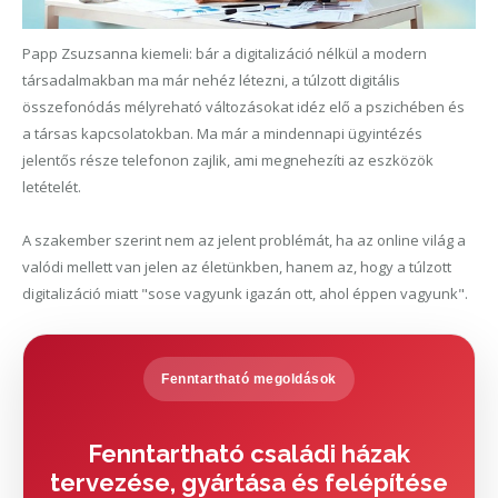
Papp Zsuzsanna kiemeli: bár a digitalizáció nélkül a modern
társadalmakban ma már nehéz létezni, a túlzott digitális
összefonódás mélyreható változásokat idéz elő a pszichében és
a társas kapcsolatokban. Ma már a mindennapi ügyintézés
jelentős része telefonon zajlik, ami megnehezíti az eszközök
letételét.
A szakember szerint nem az jelent problémát, ha az online világ a
valódi mellett van jelen az életünkben, hanem az, hogy a túlzott
digitalizáció miatt "sose vagyunk igazán ott, ahol éppen vagyunk".
Fenntartható megoldások
Fenntartható családi házak
tervezése, gyártása és felépítése