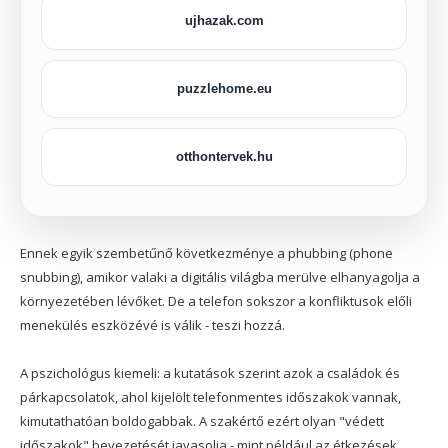
ujhazak.com
puzzlehome.eu
otthontervek.hu
Ennek egyik szembetűnő következménye a phubbing (phone
snubbing), amikor valaki a digitális világba merülve elhanyagolja a
környezetében lévőket. De a telefon sokszor a konfliktusok előli
menekülés eszközévé is válik - teszi hozzá.
A pszichológus kiemeli: a kutatások szerint azok a családok és
párkapcsolatok, ahol kijelölt telefonmentes időszakok vannak,
kimutathatóan boldogabbak. A szakértő ezért olyan "védett
időszakok" bevezetését javasolja - mint például az étkezések