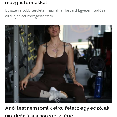
mozgásformákkal
Egyszerre több területen hatnak a Harvard Egyetem tudósai
által ajánlott mozgásformák.
A női test nem romlik el 30 felett: egy edző, aki
újradefiniálja a női egészséget