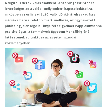
A digitális detoxikálás csökkenti a szorongásszintet és
lehetőséget ad a valódi, mély emberi kapcsolódásokra,
miközben az online világtól való időnkénti elszakadással
mérsékelhető a telefon miatti mellőzés, az úgynevezett
phubbing jelensége is - hívja fel a figyelmet Papp Zsuzsanna
pszichológus, a Semmelweis Egyetem Mentálhigiéné
Intézetének adjunktusa az egyetem szerdai
közleményében.