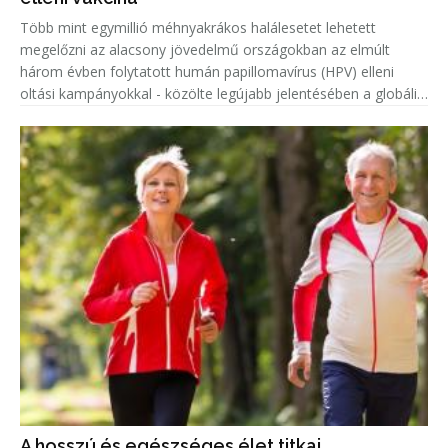
Több mint egymillió méhnyakrákos halálesetet lehetett
megelőzni az alacsony jövedelmű országokban az elmúlt
három évben folytatott humán papillomavírus (HPV) elleni
oltási kampányokkal - közölte legújabb jelentésében a globális
vakcinaszövetség (Gavi).
A hosszú és egészséges élet titkai