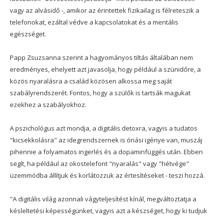
vagy az alvásidő -, amikor az érintettek fizikailag is félreteszik a
telefonokat, ezáltal védve a kapcsolatokat és a mentális
egészséget.
Papp Zsuzsanna szerint a hagyományos tiltás általában nem
eredményes, ehelyett azt javasolja, hogy például a szünidőre, a
közös nyaralásra a család közösen alkossa meg saját
szabályrendszerét. Fontos, hogy a szülők is tartsák magukat
ezekhez a szabályokhoz.
A pszichológus azt mondja, a digitális detoxra, vagyis a tudatos
"kicsekkolásra" az idegrendszernek is óriási igénye van, muszáj
pihennie a folyamatos ingerlés és a dopaminfüggés után. Ebben
segít, ha például az okostelefont "nyaralás" vagy "hétvége"
üzemmódba állítjuk és korlátozzuk az értesítéseket - teszi hozzá.
"A digitális világ azonnali vágyteljesítést kínál, megváltoztatja a
késleltetési képességünket, vagyis azt a készséget, hogy ki tudjuk