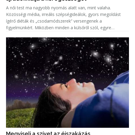
A női test ma nagyobb nyomás alatt van, mint valaha.
Közösségi média, irreális szépségideálok, gyors megoldást
ígérő diéták és „csodamódszerek” versengenek a
figyelmünkért. Miközben minden a külsőről szól, egyre
kevesebb szó esik arról, ami igazán számít: a hosszú távú
egészségről.
Megviseli a szívet az éjszakázás