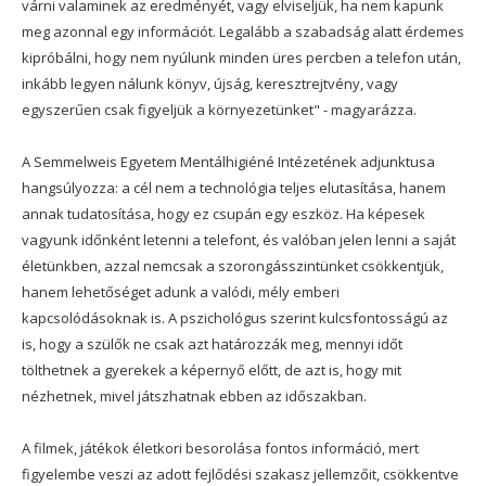
várni valaminek az eredményét, vagy elviseljük, ha nem kapunk
meg azonnal egy információt. Legalább a szabadság alatt érdemes
kipróbálni, hogy nem nyúlunk minden üres percben a telefon után,
inkább legyen nálunk könyv, újság, keresztrejtvény, vagy
egyszerűen csak figyeljük a környezetünket" - magyarázza.
A Semmelweis Egyetem Mentálhigiéné Intézetének adjunktusa
hangsúlyozza: a cél nem a technológia teljes elutasítása, hanem
annak tudatosítása, hogy ez csupán egy eszköz. Ha képesek
vagyunk időnként letenni a telefont, és valóban jelen lenni a saját
életünkben, azzal nemcsak a szorongásszintünket csökkentjük,
hanem lehetőséget adunk a valódi, mély emberi
kapcsolódásoknak is. A pszichológus szerint kulcsfontosságú az
is, hogy a szülők ne csak azt határozzák meg, mennyi időt
tölthetnek a gyerekek a képernyő előtt, de azt is, hogy mit
nézhetnek, mivel játszhatnak ebben az időszakban.
A filmek, játékok életkori besorolása fontos információ, mert
figyelembe veszi az adott fejlődési szakasz jellemzőit, csökkentve