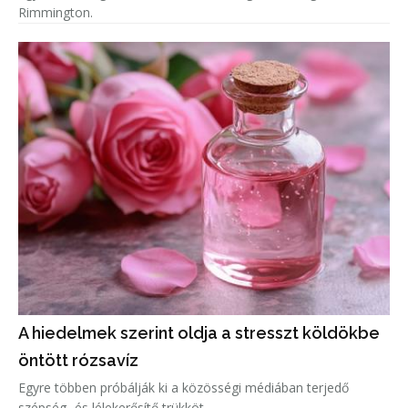
Rimmington.
A hiedelmek szerint oldja a stresszt köldökbe
öntött rózsavíz
Egyre többen próbálják ki a közösségi médiában terjedő
szépség- és lélekerősítő trükköt.