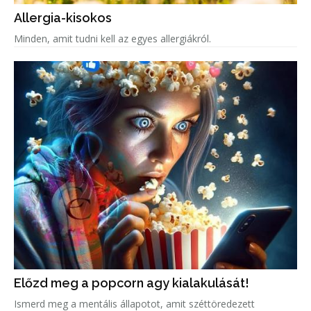
Allergia-kisokos
Minden, amit tudni kell az egyes allergiákról.
Előzd meg a popcorn agy kialakulását!
Ismerd meg a mentális állapotot, amit széttöredezett