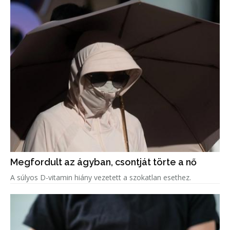
Megfordult az ágyban, csontját törte a nő
A súlyos D-vitamin hiány vezetett a szokatlan esethez.