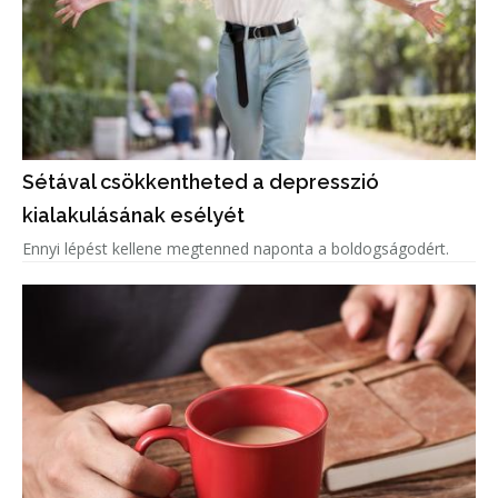
Sétával csökkentheted a depresszió
kialakulásának esélyét
Ennyi lépést kellene megtenned naponta a boldogságodért.