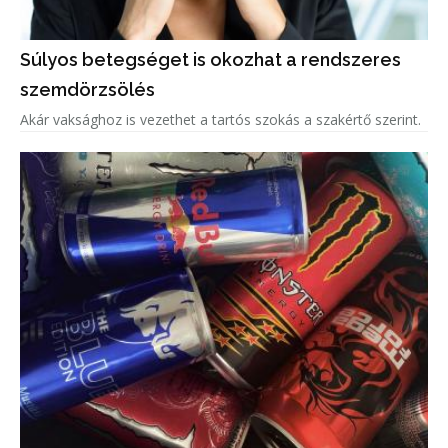
Súlyos betegséget is okozhat a rendszeres
szemdörzsölés
Akár vaksághoz is vezethet a tartós szokás a szakértő szerint.