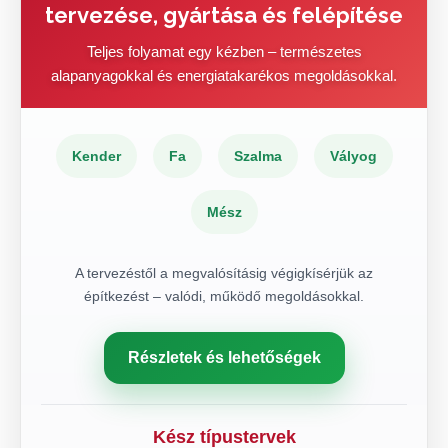
tervezése, gyártása és felépítése
Teljes folyamat egy kézben – természetes
alapanyagokkal és energiatakarékos megoldásokkal.
Kender
Fa
Szalma
Vályog
Mész
A tervezéstől a megvalósításig végigkísérjük az
építkezést – valódi, működő megoldásokkal.
Részletek és lehetőségek
Kész típustervek