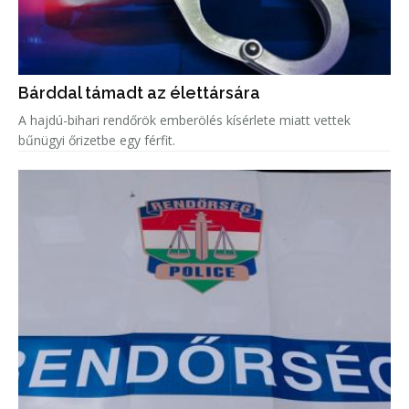
Bárddal támadt az élettársára
A hajdú-bihari rendőrök emberölés kísérlete miatt vettek
bűnügyi őrizetbe egy férfit.