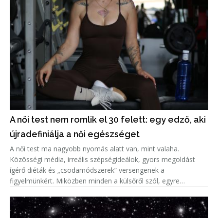
A női test nem romlik el 30 felett: egy edző, aki
újradefiniálja a női egészséget
A női test ma nagyobb nyomás alatt van, mint valaha.
Közösségi média, irreális szépségideálok, gyors megoldást
ígérő diéták és „csodamódszerek” versengenek a
figyelmünkért. Miközben minden a külsőről szól, egyre
kevesebb szó esik arról, ami igazán számít: a hosszú távú
egészségről.