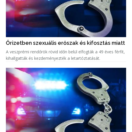
Őrizetben szexuális erőszak és kifosztás miatt
A veszprémi rendőrök rövid időn belül elfogták a 49 éves férfit,
kihallgatták és kezdeményezték a letartóztatását.