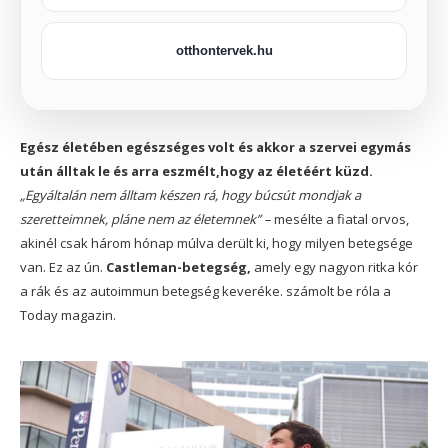
otthontervek.hu
Egész életében egészséges volt és akkor a szervei egymás
után álltak le és arra eszmélt,hogy az életéért küzd.
„Egyáltalán nem álltam készen rá, hogy búcsút mondjak a
szeretteimnek, pláne nem az életemnek” –
mesélte a fiatal orvos,
akinél csak három hónap múlva derült ki, hogy milyen betegsége
van. Ez az ún.
Castleman-betegség,
amely egy nagyon ritka kór
a rák és az autoimmun betegség keveréke. számolt be róla a
Today magazin.