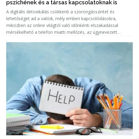
pszichének és a társas kapcsolatoknak is
A digitális detoxikálás csökkenti a szorongásszintet és
lehetőséget ad a valódi, mély emberi kapcsolódásokra,
miközben az online világtól való időnkénti elszakadással
mérsékelhető a telefon miatti mellőzés, az úgynevezett
phubbing jelensége is.