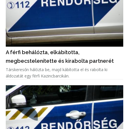
A férfi behálózta, elkábította,
megbecstelenítette és kirabolta partnerét
Társkeresőn hálózta be, majd kábította el és rabolta ki
áldozatát egy férfi Kazincbarcikán.