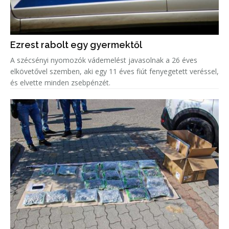
Ezrest rabolt egy gyermektől
A szécsényi nyomozók vádemelést javasolnak a 26 éves
elkövetővel szemben, aki egy 11 éves fiút fenyegetett veréssel,
és elvette minden zsebpénzét.