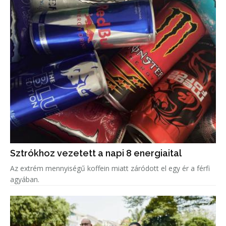
Sztrókhoz vezetett a napi 8 energiaital
Az extrém mennyiségű koffein miatt záródott el egy ér a férfi
agyában.