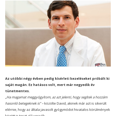
Az utóbbi négy évben pedig kísérleti kezeléseket próbált ki
saját magán. Ez hatásos volt, mert már negyedik év
tünetmentes.
„Ha magamat meggyógyítom, az azt jelenti, hogy segítek a hozzám
hasonló betegeknek is” –
közölte David, akinek már azt is sikerült
elérnie, hogy az általa javasolt gyógymódot hivatalos körülmények
között is teszt alá vessék.