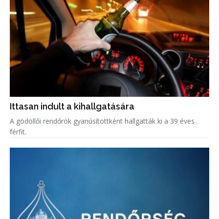
Ittasan indult a kihallgatására
A gödöllői rendőrök gyanúsítottként hallgatták ki a 39 éves
férfit.