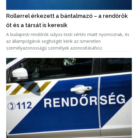
Rollerrel érkezett a bántalmazó – a rendőrök
őt és a társát is keresik
A budapesti rendőrök súlyos testi sértés miatt nyomoznak, és
az állampolgárok segítségét kérik az ismeretlen
személyazonosságú személyek azonosításához.