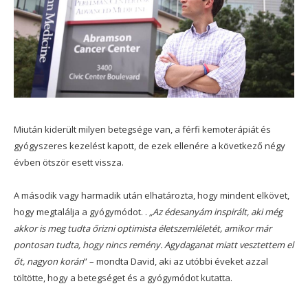
Miután kiderült milyen betegsége van, a férfi kemoterápiát és
gyógyszeres kezelést kapott, de ezek ellenére a következő négy
évben ötször esett vissza.
A második vagy harmadik után elhatározta, hogy mindent elkövet,
hogy megtalálja a gyógymódot. .
„Az édesanyám inspirált, aki még
akkor is meg tudta őrizni optimista életszemléletét, amikor már
pontosan tudta, hogy nincs remény. Agydaganat miatt vesztettem el
őt, nagyon korán
” – mondta David, aki az utóbbi éveket azzal
töltötte, hogy a betegséget és a gyógymódot kutatta.