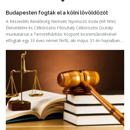
Budapesten fogták el a kölni lövöldözőt
A Készenléti Rendőrség Nemzeti Nyomozó Iroda (KR NNI)
Életvédelmi és Célkörözési Főosztály Célkörözési Osztály
munkatársai a Terrorelhárítási Központ közreműködésével
elfogtak egy 33 éves német férfit, aki május 31-én hajnalban
Kölnben több lövést adott le egy emberre.