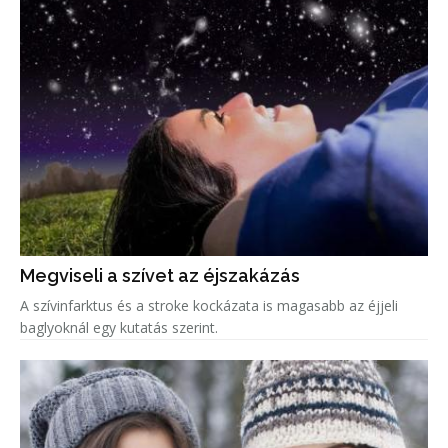
Megviseli a szívet az éjszakázás
A szívinfarktus és a stroke kockázata is magasabb az éjjeli
baglyoknál egy kutatás szerint.