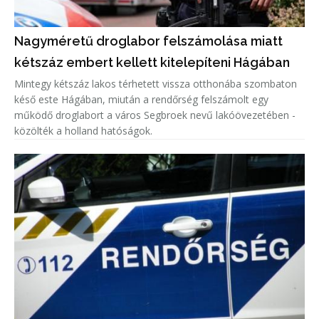
Nagyméretű droglabor felszámolása miatt
kétszáz embert kellett kitelepíteni Hágában
Mintegy kétszáz lakos térhetett vissza otthonába szombaton
késő este Hágában, miután a rendőrség felszámolt egy
működő droglabort a város Segbroek nevű lakóövezetében -
közölték a holland hatóságok.