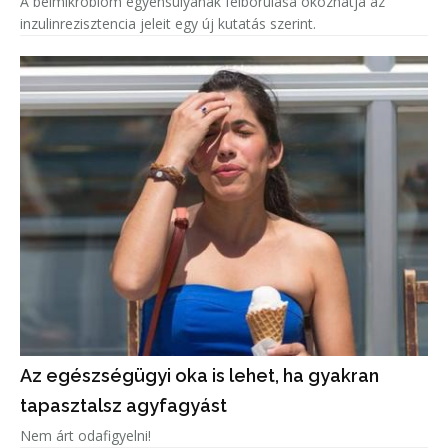
A bélmikrobiom egyensúlyának felborulása okozhatja az
inzulinrezisztencia jeleit egy új kutatás szerint.
Az egészségügyi oka is lehet, ha gyakran
tapasztalsz agyfagyást
Nem árt odafigyelni!