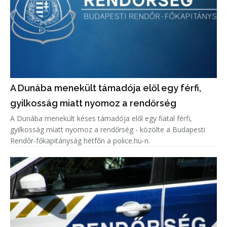
A Dunába menekült támadója elől egy férfi,
gyilkosság miatt nyomoz a rendőrség
A Dunába menekült késes támadója elől egy fiatal férfi,
gyilkosság miatt nyomoz a rendőrség - közölte a Budapesti
Rendőr-főkapitányság hétfőn a police.hu-n.