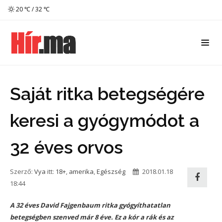
20 ℃ / 32 ℃
Saját ritka betegségére
keresi a gyógymódot a
32 éves orvos
Szerző:
Vya
itt:
18+
,
amerika
,
Egészség
2018.01.18
18:44
A 32 éves David Fajgenbaum ritka gyógyíthatatlan
betegségben szenved már 8 éve. Ez a kór a rák és az