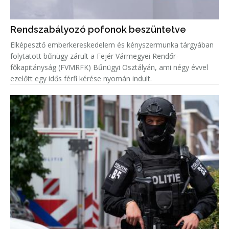
Rendszabályozó pofonok beszüntetve
Elképesztő emberkereskedelem és kényszermunka tárgyában
folytatott bűnügy zárult a Fejér Vármegyei Rendőr-
főkapitányság (FVMRFK) Bűnügyi Osztályán, ami négy évvel
ezelőtt egy idős férfi kérése nyomán indult.