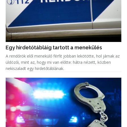
Egy hirdetőtábláig tartott a menekülés
A rendőrök elől menekülő férfit jobban lekötötte, hol járnak az
üldözői, mint az, hogy mi van előtte: hátra nézett, közben
nekiszaladt egy hirdetőtáblának.